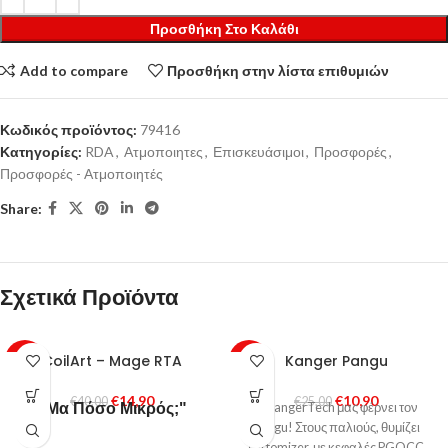
Προσθήκη Στο Καλάθι
Add to compare
Προσθήκη στην λίστα επιθυμιών
Κωδικός προϊόντος:
79416
Κατηγορίες:
RDA
,
Ατμοποιητες
,
Επισκευάσιμοι
,
Προσφορές
,
Προσφορές - Ατμοποιητές
Share:
Σχετικά Προϊόντα
CoilArt – Mage RTA
Kanger Pangu
-63%
-56%
SOLD
€
14,90
€
10,90
€
40,00
€
25,00
OUT
"Μα Πόσο Μικρός;"
Η KangerTech μας φέρνει τον
Pangu! Στους παλιούς, θυμίζει
cartomizer, με κεφαλές PGOCC