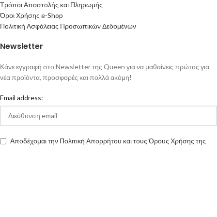
Τρόποι Αποστολής και Πληρωμής
Όροι Χρήσης e-Shop
Πολιτική Ασφάλειας Προσωπικών Δεδομένων
Newsletter
Κάνε εγγραφή στο Newsletter της Queen για να μαθαίνεις πρώτος για
νέα προϊόντα, προσφορές και πολλά ακόμη!
Email address:
Αποδέχομαι την Πολιτική Απορρήτου και τους Όρους Χρήσης της
queen-ecigs.gr
Queen - Ecigs
2020 Made with ❤ by
Vendo
.