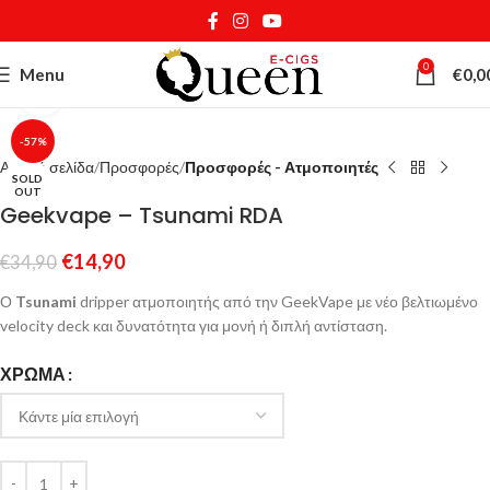
0
Menu
€
0,0
Κάντε κλικ για μεγέθυνση
-57%
Αρχική σελίδα
Προσφορές
Προσφορές - Ατμοποιητές
SOLD
OUT
Geekvape – Tsunami RDA
€
14,90
€
34,90
Ο
Tsunami
dripper ατμοποιητής από την GeekVape με νέο βελτιωμένο
velocity deck και δυνατότητα για μονή ή διπλή αντίσταση.
ΧΡΏΜΑ