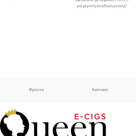
για μέγιστη απόδοση γεύσης!
Χωράει 3.5ml και είναι
Φρούτα
Καπνικά