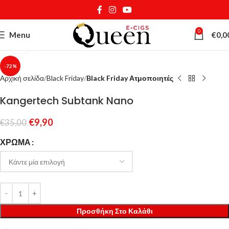
0
Menu
€
0,0
Κάντε κλικ για μεγέθυνση
-72%
Αρχική σελίδα
Black Friday
Black Friday Ατμοποιητές
Kangertech Subtank Nano
€
9,90
€
35,00
ΧΡΏΜΑ
Προσθήκη Στο Καλάθι