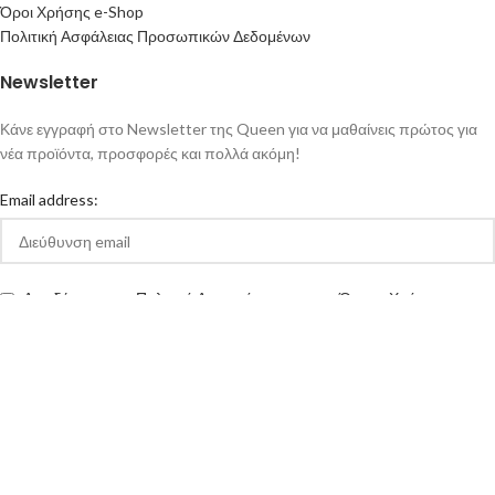
Όροι Χρήσης e-Shop
Πολιτική Ασφάλειας Προσωπικών Δεδομένων
Newsletter
Κάνε εγγραφή στο Newsletter της Queen για να μαθαίνεις πρώτος για
νέα προϊόντα, προσφορές και πολλά ακόμη!
Email address:
Αποδέχομαι την Πολιτική Απορρήτου και τους Όρους Χρήσης της
queen-ecigs.gr
Queen - Ecigs
2020 Made with ❤ by
Vendo
.