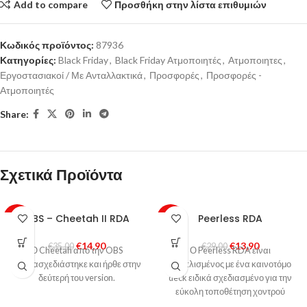
Add to compare
Προσθήκη στην λίστα επιθυμιών
Κωδικός προϊόντος:
87936
Κατηγορίες:
Black Friday
,
Black Friday Ατμοποιητές
,
Ατμοποιητες
,
Εργοστασιακοί / Με Ανταλλακτικά
,
Προσφορές
,
Προσφορές -
Ατμοποιητές
Share:
Σχετικά Προϊόντα
OBS – Cheetah II RDA
Peerless RDA
-57%
-52%
€
14,90
€
13,90
€
35,00
€
29,00
Ο Cheetah από την OBS
Ο Peerless RDA είναι
επανασχεδιάστηκε και ήρθε στην
εξοπλισμένος με ένα καινοτόμο
δεύτερή του version.
deck ειδικά σχεδιασμένο για την
εύκολη τοποθέτηση χοντρού
σύρματος και δεύτερο σετ