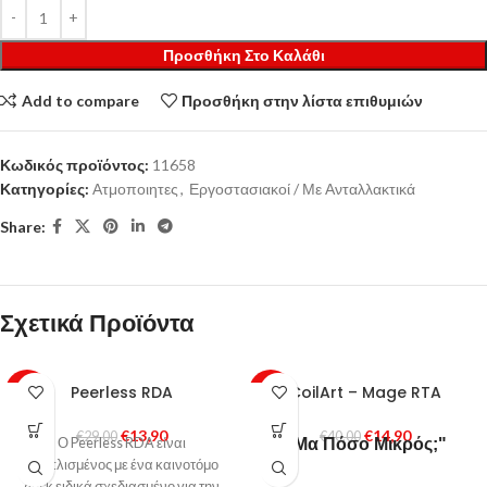
Προσθήκη Στο Καλάθι
Add to compare
Προσθήκη στην λίστα επιθυμιών
Κωδικός προϊόντος:
11658
Κατηγορίες:
Ατμοποιητες
,
Εργοστασιακοί / Με Ανταλλακτικά
Share:
Σχετικά Προϊόντα
Peerless RDA
CoilArt – Mage RTA
-52%
-63%
SOLD
€
13,90
€
14,90
€
29,00
€
40,00
Ο Peerless RDA είναι
OUT
"Μα Πόσο Μικρός;"
εξοπλισμένος με ένα καινοτόμο
deck ειδικά σχεδιασμένο για την