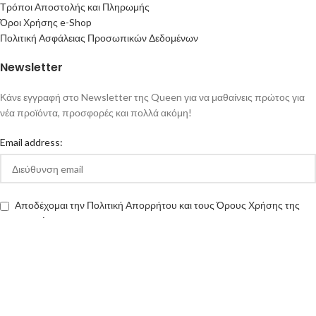
Τρόποι Αποστολής και Πληρωμής
Όροι Χρήσης e-Shop
Πολιτική Ασφάλειας Προσωπικών Δεδομένων
Newsletter
Κάνε εγγραφή στο Newsletter της Queen για να μαθαίνεις πρώτος για
νέα προϊόντα, προσφορές και πολλά ακόμη!
Email address:
Αποδέχομαι την Πολιτική Απορρήτου και τους Όρους Χρήσης της
queen-ecigs.gr
Queen - Ecigs
2020 Made with ❤ by
Vendo
.