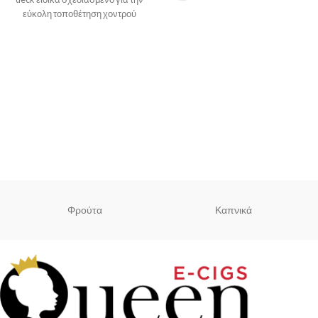
εύκολη τοποθέτηση χοντρού
σύρματος και δεύτερο σετ
Φρούτα
Καπνικά