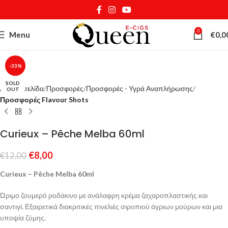
0
Menu
€
0,0
Κάντε κλικ για μεγέθυνση
-33%
SOLD
Αρχική σελίδα
Προσφορές
Προσφορές - Υγρά Αναπλήρωσης
OUT
Προσφορές Flavour Shots
Curieux – Pêche Melba 60ml
€
8,00
€
12,00
Curieux – Pêche Melba 60ml
Ώριμο ζουμερό ροδάκινο με ανάλαφρη κρέμα ζαχαροπλαστικής και
σαντιγί. Εξαιρετικά διακριτικές πινελιές σιροπιού άγριων μούρων και μια
υποψία ζύμης.