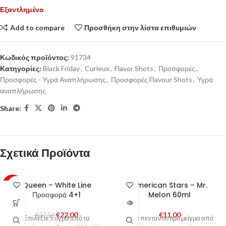
Εξαντλημένο
Add to compare
Προσθήκη στην λίστα επιθυμιών
Κωδικός προϊόντος:
91734
Κατηγορίες:
Black Friday
,
Curieux
,
Flavor Shots
,
Προσφορές
,
Προσφορές - Υγρά Αναπλήρωσης
,
Προσφορές Flavour Shots
,
Υγρά
αναπλήρωσης
Share:
Σχετικά Προϊόντα
SOLD
Queen – White Line
American Stars – Mr.
-20%
OUT
Προσφορά 4+1
Melon 60ml
€
22,00
€
11,00
€
27,50
Επιλέξτε 5 υγρά από τα
Ένα πεντανόστιμο μείγμα από