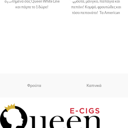
αγαπημένα σας Queen White Line
φρούτα, μάνγκο, παπάγια και
και πάρτε το 1 δώρο!
πεπόνι! Κομψό, φρουτώδες και
τόσο πεπονάτο! Τα American
Stars Mix & Vape αποτελούνται
Φρούτα
Καπνικά