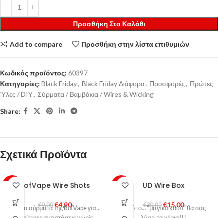
Προσθήκη Στο Καλάθι
Add to compare
Προσθήκη στην λίστα επιθυμιών
Κωδικός προϊόντος:
60397
Κατηγορίες:
Black Friday
,
Black Friday Διάφορα
,
Προσφορές
,
Πρώτες
Ύλες / DIY
,
Σύρματα / Βαμβάκια / Wires & Wicking
Share:
Σχετικά Προϊόντα
RofVape Wire Shots
UD Wire Box
-46%
-50%
€
4,90
€
15,00
HOT
€
9,00
HOT
€
30,00
Έτοιμα σύρματα της RofVape για...
Αυτό το... "μαγικό κουτί" θα σας
ιδιαίτερες αντιστάσεις χωρίς
λύσει τα χέρια!!!