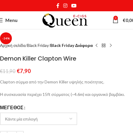
0
Menu
€
0,0
Κάντε κλικ για μεγέθυνση
-34%
Αρχική σελίδα
Black Friday
Black Friday Διάφορα
Demon Killer Clapton Wire
€
7,90
€
11,90
Clapton σύρμα από την Demon Killer υψηλής ποιότητας.
Η συσκευασία περιέχει 15ft σύρματος (~4.6m) και οργανικό βαμβάκι.
ΜΈΓΕΘΟΣ