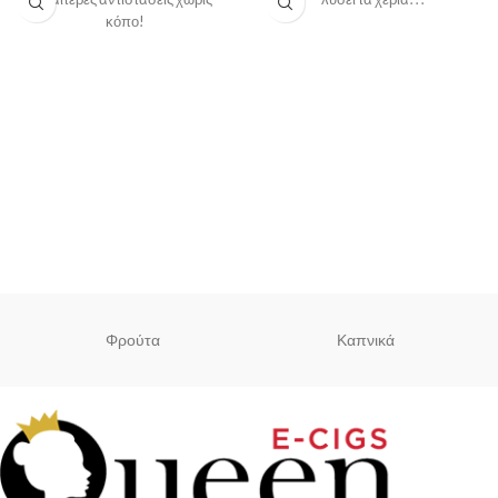
κόπο!
Φρούτα
Καπνικά