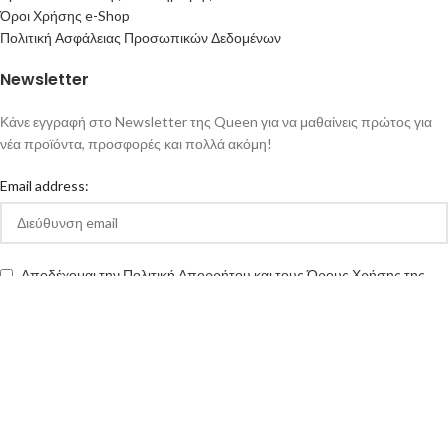
Όροι Χρήσης e-Shop
Πολιτική Ασφάλειας Προσωπικών Δεδομένων
Newsletter
Κάνε εγγραφή στο Newsletter της Queen για να μαθαίνεις πρώτος για
νέα προϊόντα, προσφορές και πολλά ακόμη!
Email address:
Αποδέχομαι την Πολιτική Απορρήτου και τους Όρους Χρήσης της
queen-ecigs.gr
Queen - Ecigs
2020 Made with ❤ by
Vendo
.