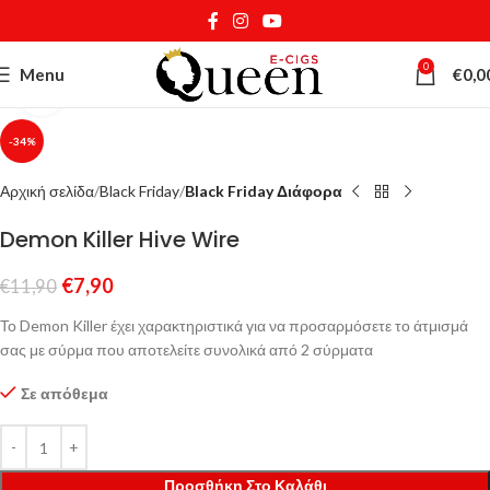
0
Menu
€
0,0
Κάντε κλικ για μεγέθυνση
-34%
Αρχική σελίδα
Black Friday
Black Friday Διάφορα
Demon Killer Hive Wire
€
7,90
€
11,90
Το Demon Killer έχει χαρακτηριστικά για να προσαρμόσετε το άτμισμά
σας με σύρμα που αποτελείτε συνολικά από 2 σύρματα
Σε απόθεμα
Προσθήκη Στο Καλάθι