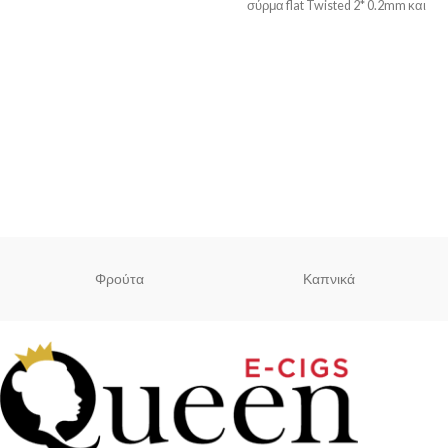
σύρμα flat Twisted 2* 0.2mm και
0.8mm . Το σύρμα Demon Killer
σας δίνει καλύτερη γεύση,
περισσότερη θερμότητα, και
περισσότερο ατμό!
Φρούτα
Καπνικά