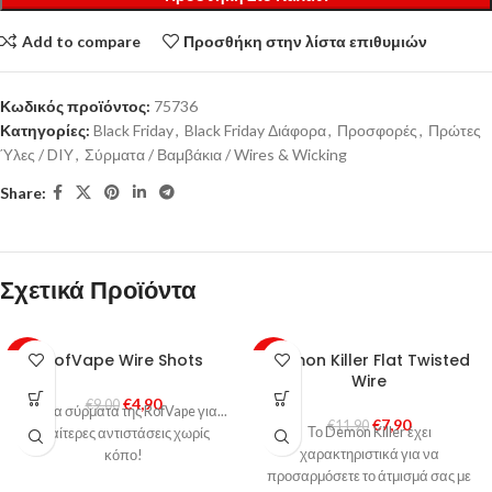
Add to compare
Προσθήκη στην λίστα επιθυμιών
Κωδικός προϊόντος:
75736
Κατηγορίες:
Black Friday
,
Black Friday Διάφορα
,
Προσφορές
,
Πρώτες
Ύλες / DIY
,
Σύρματα / Βαμβάκια / Wires & Wicking
Share:
Σχετικά Προϊόντα
RofVape Wire Shots
Demon Killer Flat Twisted
-46%
-34%
Wire
€
4,90
HOT
€
9,00
Έτοιμα σύρματα της RofVape για...
€
7,90
€
11,90
Το Demon Killer έχει
ιδιαίτερες αντιστάσεις χωρίς
χαρακτηριστικά για να
κόπο!
προσαρμόσετε το άτμισμά σας με