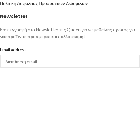
Πολιτική Ασφάλειας Προσωπικών Δεδομένων
Newsletter
Κάνε εγγραφή στο Newsletter της Queen για να μαθαίνεις πρώτος για
νέα προϊόντα, προσφορές και πολλά ακόμη!
Email address:
Αποδέχομαι την Πολιτική Απορρήτου και τους Όρους Χρήσης της
queen-ecigs.gr
Queen - Ecigs
2020 Made with ❤ by
Vendo
.