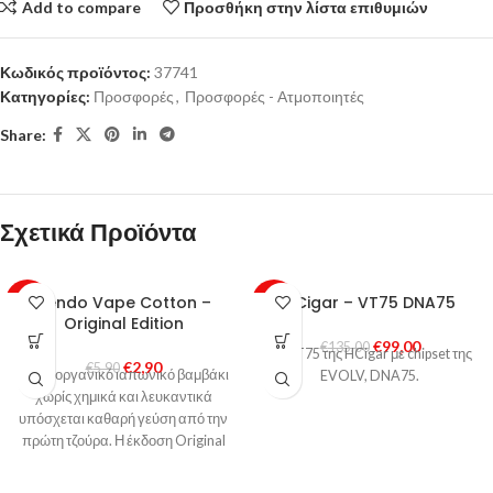
Add to compare
Προσθήκη στην λίστα επιθυμιών
Κωδικός προϊόντος:
37741
Κατηγορίες:
Προσφορές
,
Προσφορές - Ατμοποιητές
Share:
Σχετικά Προϊόντα
Kendo Vape Cotton –
HCigar – VT75 DNA75
-51%
-27%
Original Edition
SOLD
€
99,00
€
135,00
OUT
Το VT75 της HCigar με chipset της
€
2,90
€
5,90
100% οργανικό ιαπωνικό βαμβάκι
EVOLV, DNA75.
χωρίς χημικά και λευκαντικά
υπόσχεται καθαρή γεύση από την
πρώτη τζούρα. Η έκδοση Original
περιέχει 5 γραμμάρια βαμβακιού.