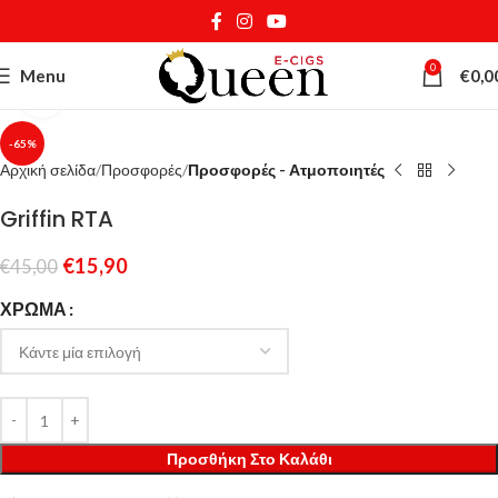
0
Menu
€
0,0
Κάντε κλικ για μεγέθυνση
-65%
Αρχική σελίδα
Προσφορές
Προσφορές - Ατμοποιητές
Griffin RTA
€
15,90
€
45,00
ΧΡΏΜΑ
Προσθήκη Στο Καλάθι