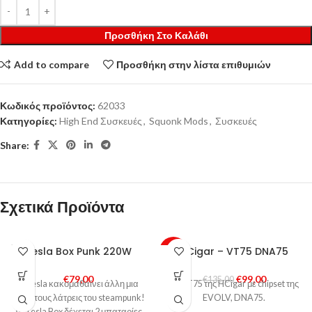
Προσθήκη Στο Καλάθι
Add to compare
Προσθήκη στην λίστα επιθυμιών
Κωδικός προϊόντος:
62033
Κατηγορίες:
High End Συσκευές
,
Squonk Mods
,
Συσκευές
Share:
Σχετικά Προϊόντα
SOLD
Tesla Box Punk 220W
HCigar – VT75 DNA75
-27%
OUT
SOLD
€
79,00
€
99,00
€
135,00
Η Tesla κακομαθαίνει άλλη μια
OUT
Το VT75 της HCigar με chipset της
φορά τους λάτρεις του steampunk!
EVOLV, DNA75.
Το Tesla Box δέχεται 2 μπαταρίες