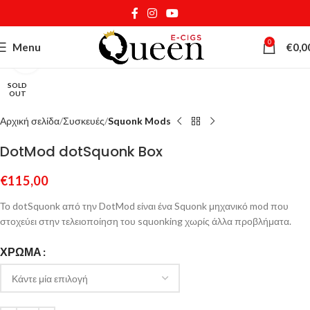
0
Menu
€
0,0
Κάντε κλικ για μεγέθυνση
SOLD
OUT
Αρχική σελίδα
Συσκευές
Squonk Mods
DotMod dotSquonk Box
€
115,00
Το dotSquonk από την DotMod είναι ένα Squonk μηχανικό mod που
στοχεύει στην τελειοποίηση του squonking χωρίς άλλα προβλήματα.
ΧΡΏΜΑ