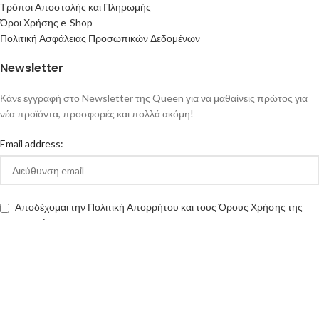
Τρόποι Αποστολής και Πληρωμής
Όροι Χρήσης e-Shop
Πολιτική Ασφάλειας Προσωπικών Δεδομένων
Newsletter
Κάνε εγγραφή στο Newsletter της Queen για να μαθαίνεις πρώτος για
νέα προϊόντα, προσφορές και πολλά ακόμη!
Email address:
Αποδέχομαι την Πολιτική Απορρήτου και τους Όρους Χρήσης της
queen-ecigs.gr
Queen - Ecigs
2020 Made with ❤ by
Vendo
.