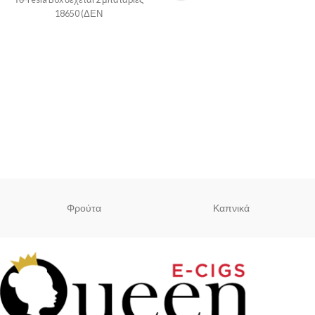
18650 (ΔΕΝ
συμπεριλαμβάνονται), φτάνει
Φρούτα
Καπνικά