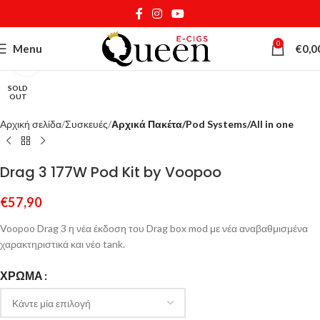
0
Menu
€
0,0
Κάντε κλικ για μεγέθυνση
SOLD
OUT
Αρχική σελίδα
Συσκευές
Αρχικά Πακέτα/Pod Systems/All in one
Drag 3 177W Pod Kit by Voopoo
€
57,90
Voopoo Drag 3 η νέα έκδοση του Drag box mod με νέα αναβαθμισμένα
χαρακτηριστικά και νέο tank.
ΧΡΏΜΑ