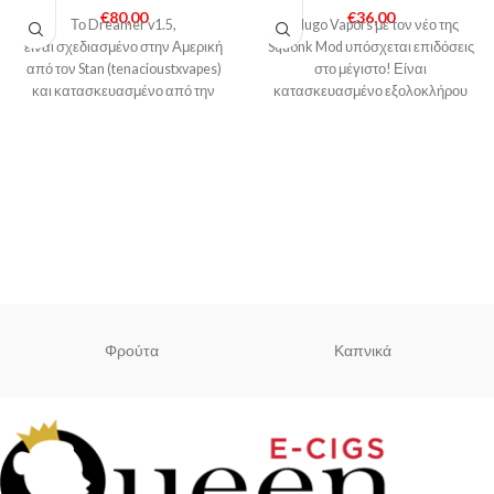
€
80,00
€
36,00
Το Dreamer v1.5,
Η Hugo Vapors με τον νέο της
είναι σχεδιασμένο στην Αμερική
Squonk Mod υπόσχεται επιδόσεις
από τον Stan (tenacioustxvapes)
στο μέγιστο! Είναι
και κατασκευασμένο από την
κατασκευασμένο εξολοκλήρου
TimesVape. Πρόκειται για ένα
από Nylon ενώ οι
μηχανικό mod
Φρούτα
Καπνικά