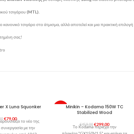
ονικού τσιγάρου
(MTL)
.
 κανονικό τσιγάρο στο άτμισμα, αλλά αποτελεί και μια πρακτική επιλογή 
απημένη σας!
er X Luna Squonker
Minikin – Kodama 150W TC
-35%
Stabilized Wood
€
79,00
00
ρουσιάζει το νέο της
SOLD
€
299,00
€
459,00
OUT
To Kodama περιέχει την
συνεργασία με την
πλακέτα "GX150V1.5" και φτάνει τα