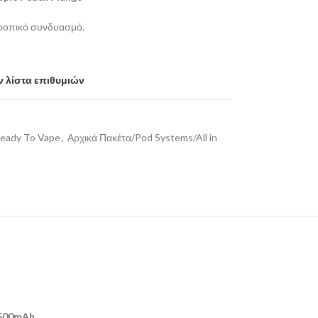
τροπικό συνδυασμό.
 λίστα επιθυμιών
eady To Vape
,
Αρχικά Πακέτα/Pod Systems/All in
500mAh.