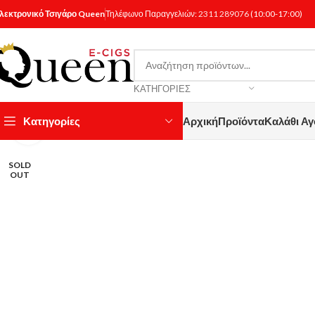
λεκτρονικό Τσιγάρο Queen
Τηλέφωνο Παραγγελιών:
2311 289076
(10:00-17:00)
ΚΑΤΗΓΟΡΊΕΣ
Κατηγορίες
Αρχική
Προϊόντα
Καλάθι Α
Κάντε κλικ για μεγέθυνση
SOLD
OUT