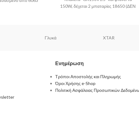
κευασμένο από 6063
150W, δέχεται 2 μπαταρίες 18650 (ΔΕΝ
και Stabilized wood.
συμπεριλαμβάνονται). Επίσης διαθέτει
έλεγχο θερμοκρασίας.
Γλυκά
XTAR
Ενημέρωση
Τρόποι Αποστολής και Πληρωμής
Όροι Χρήσης e-Shop
Πολιτική Ασφάλειας Προσωπικών Δεδομέν
sletter