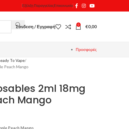
Εξέλιξη Παραγγελίας
Επικοινωνία
0
Σύνδεση / Εγγραφή
€
0,00
Προσφορές
eady To Vape
ple Peach Mango
posables 2ml 18mg
each Mango
apple Peach Mango