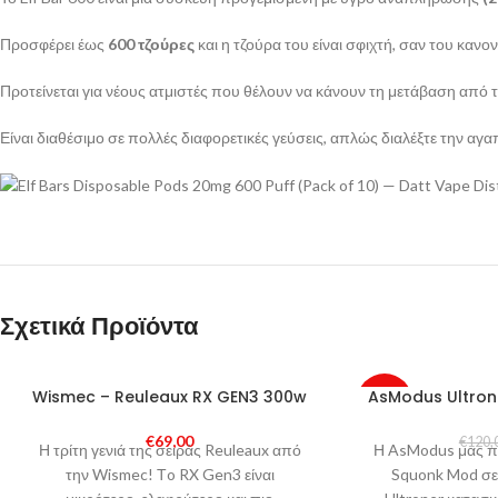
Προσφέρει έως
600 τζούρες
και η τζούρα του είναι σφιχτή, σαν του καν
Προτείνεται για νέους ατμιστές που θέλουν να κάνουν τη μετάβαση από το
Είναι διαθέσιμο σε πολλές διαφορετικές γεύσεις, απλώς διαλέξτε την αγ
Σχετικά Προϊόντα
SOLD
Wismec – Reuleaux RX GEN3 300w
AsModus Ultron
-34%
OUT
€
69,00
€
120,
Η τρίτη γενιά της σειράς Reuleaux από
SOLD
Η AsModus μας πα
OUT
την Wismec! Τo RX Gen3 είναι
Squonk Mod σε 