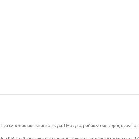
Ένα εντυπωσιακό εξωτικό μείγμα! Μάνγκο, ροδάκινο και χυμός ανανά σ
Το Elf Bar 600 είναι μια συσκευή προγεμισμένη με υγρό αναπλήρωσης
(