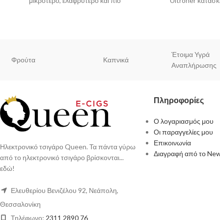
μικρότερο, ελαφρύτερο και πιο
Ultroner κατασ
εργονομικό από τους προκάτοχούς του.
aluminum alloy 
Έτοιμα Υγρά
Φρούτα
Καπνικά
Αναπλήρωσης
Πληροφορίες
Ο λογαριασμός μου
Οι παραγγελίες μου
Επικοινωνία
Ηλεκτρονικό τσιγάρο Queen. Τα πάντα γύρω
Διαγραφή από το New
από το ηλεκτρονικό τσιγάρο βρίσκονται...
εδώ!
Ελευθερίου Βενιζέλου 92, Νεάπολη,
Θεσσαλονίκη
Τηλέφωνο:
2311 2890 76