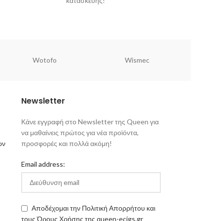
κατασκευής!
the consiste
Switch 
Wotofo
Wismec
Newsletter
Κάνε εγγραφή στο Newsletter της Queen για
να μαθαίνεις πρώτος για νέα προϊόντα,
ων
προσφορές και πολλά ακόμη!
Email address:
Αποδέχομαι την Πολιτική Απορρήτου και
τους Όρους Χρήσης της queen-ecigs.gr