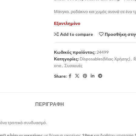
Μάνγκο, ροδάκινο και χυμός ανανά σε ένα 
Εξαντλημένο
Add to compare
Προσθήκη στην
Κωδικός προϊόντος:
24499
Κατηγορίες:
Disposables(Μιας Χρήσης)
,
R
one
,
Συσκευές
Share:
ΠΕΡΙΓΡΑΦΉ
ε ένα τροπικό συνδυασμό.
2ml) αλάτων νικοτίνης
με δύναμη νικοτίνης
18mg
και διαθέτει μπαταρία