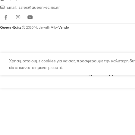
Email: sales@queen-ecigs.gr
Queen - Ecigs
2020 Made with ❤ by
Vendo
.
Χρησιμοποιούμε cookies για να σας προσφέρουμε την καλύτερη δυν
είστε ικανοποιημένοι με αυτό.
Elfbar 600 Disposables 2ml 18mg – Pineapple Peac