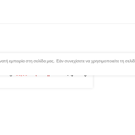
ατή εμπειρία στη σελίδα μας. Εάν συνεχίσετε να χρησιμοποιείτε τη σελ
h Mango
€
8,00
Εξαντλημένο