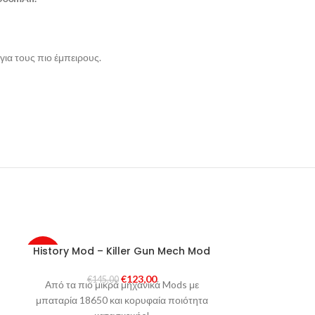
για τους πιο έμπειρους.
History Mod – Killer Gun Mech Mod
VGOD 
-15%
-34%
€
123,00
€
145,00
€
1
SOLD
Από τα πιο μικρά μηχανικά Mods με
SOLD
Boasting u
OUT
OUT
μπαταρία 18650 και κορυφαία ποιότητα
innovation, t