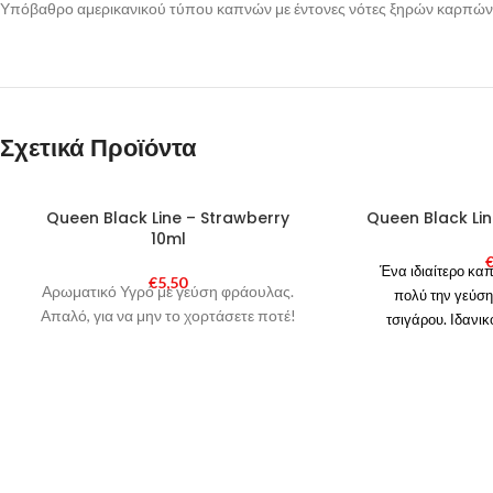
Υπόβαθρο αμερικανικού τύπου καπνών με έντονες νότες ξηρών καρπών
Σχετικά Προϊόντα
SOLD
SOLD
Queen Black Line – Strawberry
Queen Black Lin
OUT
OUT
10ml
Ένα ιδιαίτερο καπ
€
5,50
Αρωματικό Υγρό με γεύση φράουλας.
πολύ την γεύσ
Απαλό, για να μην το χορτάσετε ποτέ!
τσιγάρου.
Ιδανικ