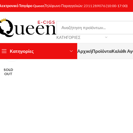
λεκτρονικό Τσιγάρο Queen
Τηλέφωνο Παραγγελιών:
2311 289076
(10:00-17:00)
ΚΑΤΗΓΟΡΊΕΣ
Κατηγορίες
Αρχική
Προϊόντα
Καλάθι Α
Κάντε κλικ για μεγέθυνση
SOLD
OUT