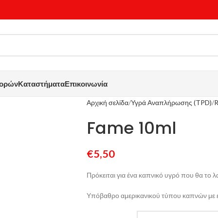
γορών
Καταστήματα
Επικοινωνία
Αρχική σελίδα
Υγρά Αναπλήρωσης (TPD)
R
Fame 10ml
€
5,50
Πρόκειται για ένα καπνικό υγρό που θα το λ
Υπόβαθρο αμερικανικού τύπου καπνών με 