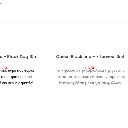
.
SOLD
e – Black Dog 10ml
Queen Black Line – 7 Leaves 10ml
OUT
€
5,50
€
5,50
Τα 7 φύλλα στην κυριολεξία της γεύσης
νικό υγρό που θυμίζει
αυτού του ιδιαίτερα έντονου χαρμανιού.
η του παραδοσιακού
Καπνική βάση με επίγευση φύλλων
ό για νέους ατμιστές!
λεμονιάς!