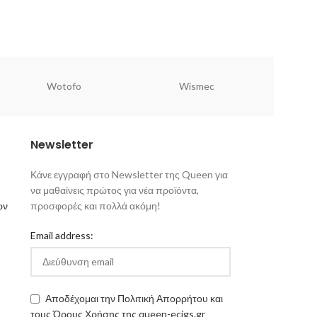
Wotofo
Wismec
Newsletter
Κάνε εγγραφή στο Newsletter της Queen για
να μαθαίνεις πρώτος για νέα προϊόντα,
ων
προσφορές και πολλά ακόμη!
Email address:
Αποδέχομαι την Πολιτική Απορρήτου και
τους Όρους Χρήσης της queen-ecigs.gr