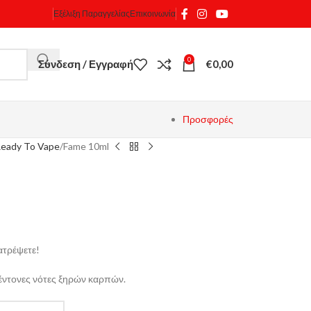
Εξέλιξη Παραγγελίας
Επικοινωνία
0
Σύνδεση / Εγγραφή
€
0,00
Προσφορές
eady To Vape
Fame 10ml
ατρέψετε!
έντονες νότες ξηρών καρπών.