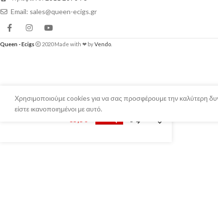
Email: sales@queen-ecigs.gr
Queen - Ecigs
2020 Made with ❤ by
Vendo
.
Χρησιμοποιούμε cookies για να σας προσφέρουμε την καλύτερη δυν
είστε ικανοποιημένοι με αυτό.
Fame 10ml
€
5,50
Επιλέξτε