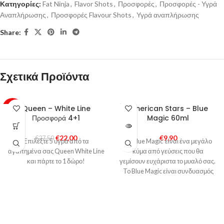
Κατηγορίες:
Fat Ninja
,
Flavor Shots
,
Προσφορές
,
Προσφορές - Υγρά
Αναπλήρωσης
,
Προσφορές Flavour Shots
,
Υγρά αναπλήρωσης
Share:
Σχετικά Προϊόντα
SOLD
Queen – White Line
American Stars – Blue
-20%
OUT
Προσφορά 4+1
Magic 60ml
€
22,00
€
9,90
€
27,50
Επιλέξτε 5 υγρά από τα
Το Blue Magic είναι ένα μεγάλο
αγαπημένα σας Queen White Line
κύμα από γεύσεις που θα
και πάρτε το 1 δώρο!
γεμίσουν ευχάριστα το μυαλό σας.
To Blue Magic είναι συνδυασμός
μπλε