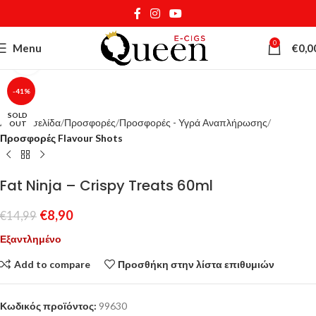
0
Menu
€
0,0
Κάντε κλικ για μεγέθυνση
-41%
SOLD
Αρχική σελίδα
Προσφορές
Προσφορές - Υγρά Αναπλήρωσης
OUT
Προσφορές Flavour Shots
Fat Ninja – Crispy Treats 60ml
€
8,90
€
14,99
Εξαντλημένο
Add to compare
Προσθήκη στην λίστα επιθυμιών
Κωδικός προϊόντος:
99630