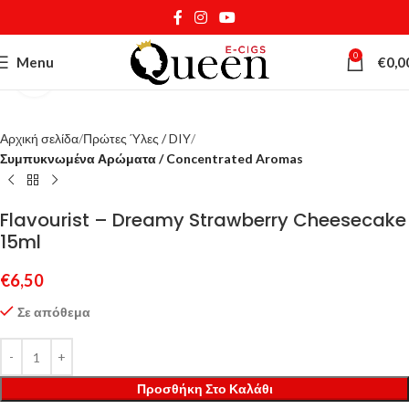
0
Menu
€
0,0
Κάντε κλικ για μεγέθυνση
Αρχική σελίδα
Πρώτες Ύλες / DIY
Συμπυκνωμένα Αρώματα / Concentrated Aromas
Flavourist – Dreamy Strawberry Cheesecake
15ml
€
6,50
Σε απόθεμα
Προσθήκη Στο Καλάθι