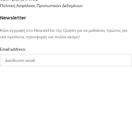
Πολιτική Ασφάλειας Προσωπικών Δεδομένων
Newsletter
Κάνε εγγραφή στο Newsletter της Queen για να μαθαίνεις πρώτος για
νέα προϊόντα, προσφορές και πολλά ακόμη!
Email address:
Αποδέχομαι την Πολιτική Απορρήτου και τους Όρους Χρήσης της
queen-ecigs.gr
Queen - Ecigs
2020 Made with ❤ by
Vendo
.
Flavourist –