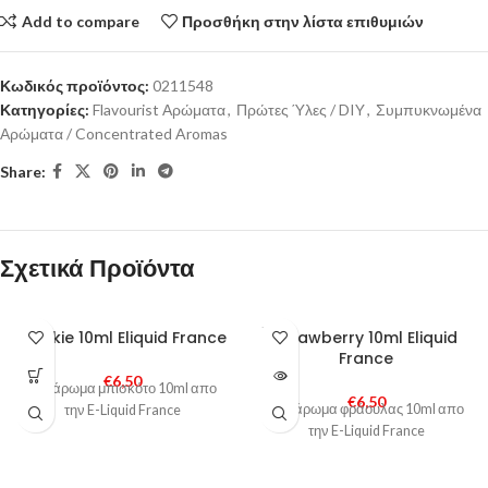
Add to compare
Προσθήκη στην λίστα επιθυμιών
Κωδικός προϊόντος:
0211548
Κατηγορίες:
Flavourist Αρώματα
,
Πρώτες Ύλες / DIY
,
Συμπυκνωμένα
Αρώματα / Concentrated Aromas
Share:
Σχετικά Προϊόντα
SOLD
Cookie 10ml Eliquid France
Strawberry 10ml Eliquid
OUT
France
€
6,50
DIY άρωμα μπισκότο 10ml απο
€
6,50
DIY άρωμα φράουλας 10ml απο
την E-Liquid France
την E-Liquid France