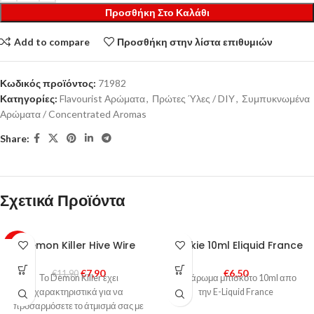
Προσθήκη Στο Καλάθι
Add to compare
Προσθήκη στην λίστα επιθυμιών
Κωδικός προϊόντος:
71982
Κατηγορίες:
Flavourist Αρώματα
,
Πρώτες Ύλες / DIY
,
Συμπυκνωμένα
Αρώματα / Concentrated Aromas
Share:
Σχετικά Προϊόντα
Demon Killer Hive Wire
Cookie 10ml Eliquid France
-34%
€
7,90
€
6,50
€
11,90
Το Demon Killer έχει
DIY άρωμα μπισκότο 10ml απο
χαρακτηριστικά για να
την E-Liquid France
προσαρμόσετε το άτμισμά σας με