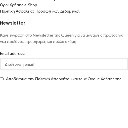
Όροι Χρήσης e-Shop
Πολιτική Ασφάλειας Προσωπικών Δεδομένων
Newsletter
Κάνε εγγραφή στο Newsletter της Queen για να μαθαίνεις πρώτος για
νέα προϊόντα, προσφορές και πολλά ακόμη!
Email address:
Αποδέχομαι την Πολιτική Απορρήτου και τους Όρους Χρήσης της
queen-ecigs.gr
Queen - Ecigs
2020 Made with ❤ by
Vendo
.