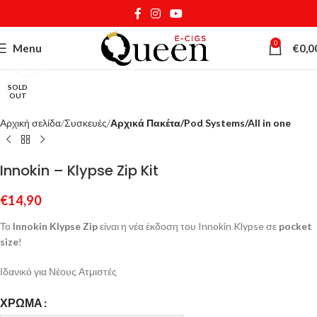
0
Menu
€
0,0
Κάντε κλικ για μεγέθυνση
SOLD
OUT
Αρχική σελίδα
Συσκευές
Αρχικά Πακέτα/Pod Systems/All in one
Innokin – Klypse Zip Kit
€
14,90
Το
Innokin Klypse Zip
είναι η νέα έκδοση του Innokin Klypse σε
pocket
size
!
Ιδανικό για Νέους Ατμιστές
ΧΡΏΜΑ