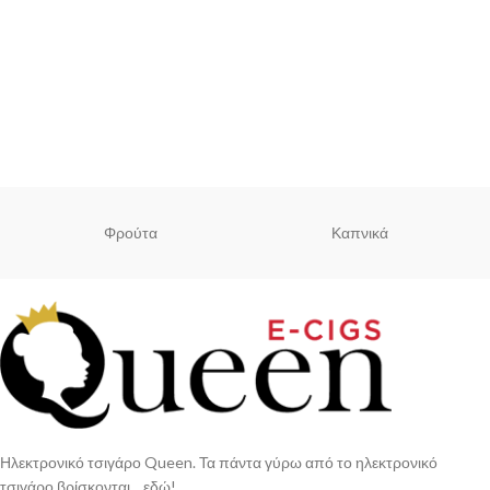
Φρούτα
Καπνικά
Ηλεκτρονικό τσιγάρο Queen. Τα πάντα γύρω από το ηλεκτρονικό
τσιγάρο βρίσκονται... εδώ!