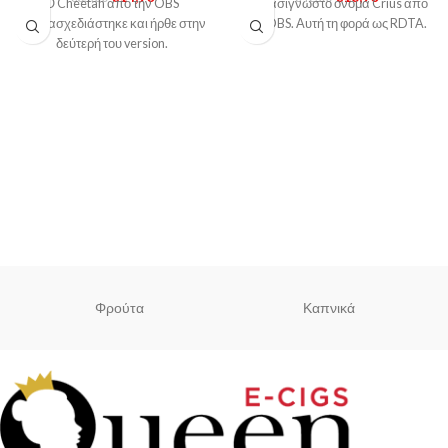
Ο Cheetah από την OBS
Το πασίγνωστο όνομα Crius από
επανασχεδιάστηκε και ήρθε στην
την OBS. Αυτή τη φορά ως RDTA.
δεύτερή του version.
Φρούτα
Καπνικά