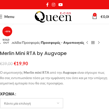
0
Menu
€
0,0
Κάντε κλικ για μεγέθυνση
-49%
SOLD
Αρχική σελίδα
Προσφορές
Προσφορές - Ατμοποιητές
OUT
Merlin Mini RTA by Augvape
€
19,90
€
39,00
Ο ατμοποιητής
Merlin mini RTA
από την
Augvape
είναι σίγουρο πως
θα σας εντυπωσιάσει τόσο με την εμφάνιση του όσο και με την υπέροχη
ατμιστική εμπειρία που θα σας προσφέρει.
ΧΡΏΜΑ