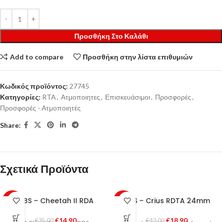
Προσθήκη Στο Καλάθι
Add to compare
Προσθήκη στην λίστα επιθυμιών
Κωδικός προϊόντος:
27745
Κατηγορίες:
RTA
,
Ατμοποιητες
,
Επισκευάσιμοι
,
Προσφορές
,
Προσφορές - Ατμοποιητές
Share:
Σχετικά Προϊόντα
OBS – Cheetah II RDA
OBS – Crius RDTA 24mm
-57%
-55%
€
14,90
€
18,90
€
35,00
€
42,00