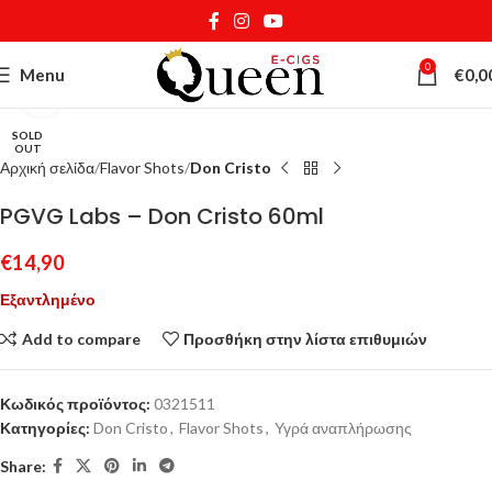
0
Menu
€
0,0
Κάντε κλικ για μεγέθυνση
SOLD
OUT
Αρχική σελίδα
Flavor Shots
Don Cristo
PGVG Labs – Don Cristo 60ml
€
14,90
Εξαντλημένο
Add to compare
Προσθήκη στην λίστα επιθυμιών
Κωδικός προϊόντος:
0321511
Κατηγορίες:
Don Cristo
,
Flavor Shots
,
Υγρά αναπλήρωσης
Share: