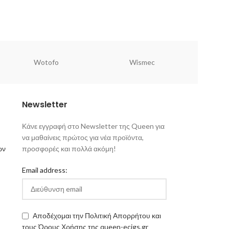
Wotofo
Wismec
Newsletter
Κάνε εγγραφή στο Newsletter της Queen για
να μαθαίνεις πρώτος για νέα προϊόντα,
ων
προσφορές και πολλά ακόμη!
Email address:
Αποδέχομαι την Πολιτική Απορρήτου και
τους Όρους Χρήσης της queen-ecigs.gr