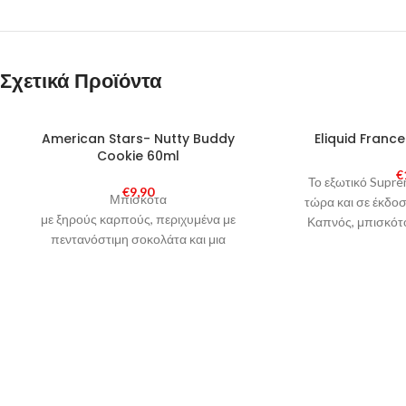
Σχετικά Προϊόντα
SOLD
American Stars- Nutty Buddy
Eliquid Franc
OUT
Cookie 60ml
€
Το εξωτικό Supre
€
9,90
Μπισκότα
τώρα και σε έκδο
με ξηρούς καρπούς, περιχυμένα με
Καπνός, μπισκότο
πεντανόστιμη σοκολάτα και μια
δόση βανίλιας, χωρίς όμως τις θερμίδες!