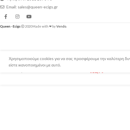
Email: sales@queen-ecigs.gr
Queen - Ecigs
2020 Made with ❤ by
Vendo
.
Χρησιμοποιούμε cookies για να σας προσφέρουμε την καλύτερη δυν
είστε ικανοποιημένοι με αυτό.
Queen Black Line – 7 Leaves 60ml
€
12,90
Σε απόθ