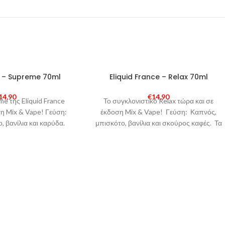
e – Supreme 70ml
Eliquid France – Relax 70ml
14,90
€
14,90
me της Eliquid France
Το συγκλονιστικό Relax τώρα και σε
ση Mix & Vape! Γεύση:
έκδοση Mix & Vape! Γεύση: Καπνός,
, βανίλια και καρύδα.
μπισκότο, βανίλια και σκούρος καφές. Τα
Τα
Eliquid France