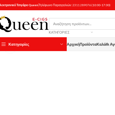
λεκτρονικό Τσιγάρο Queen
Τηλέφωνο Παραγγελιών:
2311 289076
(10:00-17:00)
ΚΑΤΗΓΟΡΊΕΣ
Κατηγορίες
Αρχική
Προϊόντα
Καλάθι Α
Κάντε κλικ για μεγέθυνση