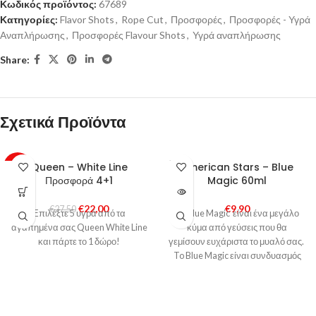
Κωδικός προϊόντος:
67689
Κατηγορίες:
Flavor Shots
,
Rope Cut
,
Προσφορές
,
Προσφορές - Υγρά
Αναπλήρωσης
,
Προσφορές Flavour Shots
,
Υγρά αναπλήρωσης
Share:
Σχετικά Προϊόντα
SOLD
Queen – White Line
American Stars – Blue
-20%
OUT
Προσφορά 4+1
Magic 60ml
€
22,00
€
9,90
€
27,50
Επιλέξτε 5 υγρά από τα
Το Blue Magic είναι ένα μεγάλο
αγαπημένα σας Queen White Line
κύμα από γεύσεις που θα
και πάρτε το 1 δώρο!
γεμίσουν ευχάριστα το μυαλό σας.
To Blue Magic είναι συνδυασμός
μπλε