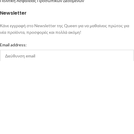
Πολιτική Ασφάλειας Προσωπικών Δεδομένων
Newsletter
Κάνε εγγραφή στο Newsletter της Queen για να μαθαίνεις πρώτος για
νέα προϊόντα, προσφορές και πολλά ακόμη!
Email address:
Αποδέχομαι την Πολιτική Απορρήτου και τους Όρους Χρήσης της
queen-ecigs.gr
Queen - Ecigs
2020 Made with ❤ by
Vendo
.