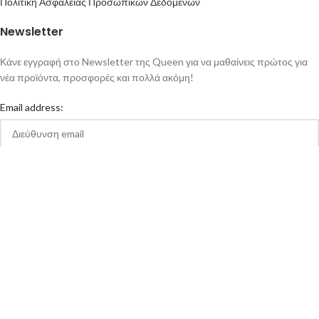
Πολιτική Ασφάλειας Προσωπικών Δεδομένων
Newsletter
Κάνε εγγραφή στο Newsletter της Queen για να μαθαίνεις πρώτος για
νέα προϊόντα, προσφορές και πολλά ακόμη!
Email address:
Αποδέχομαι την Πολιτική Απορρήτου και τους Όρους Χρήσης της
queen-ecigs.gr
Queen - Ecigs
2020 Made with ❤ by
Vendo
.