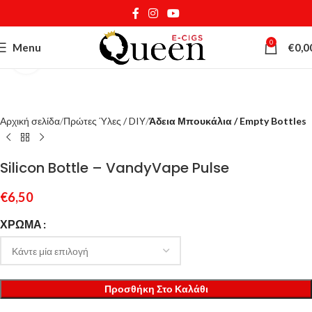
0
Menu
€
0,0
Κάντε κλικ για μεγέθυνση
Αρχική σελίδα
Πρώτες Ύλες / DIY
Άδεια Μπουκάλια / Empty Bottles
Silicon Bottle – VandyVape Pulse
€
6,50
ΧΡΏΜΑ
Προσθήκη Στο Καλάθι