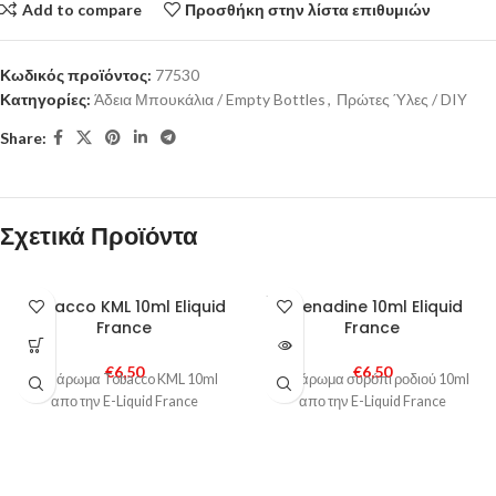
Add to compare
Προσθήκη στην λίστα επιθυμιών
Κωδικός προϊόντος:
77530
Κατηγορίες:
Άδεια Μπουκάλια / Empty Bottles
,
Πρώτες Ύλες / DIY
Share:
Σχετικά Προϊόντα
SOLD
Tobacco KML 10ml Eliquid
Grenadine 10ml Eliquid
OUT
France
France
€
6,50
€
6,50
DIY άρωμα Tobacco KML 10ml
DIY άρωμα συρόπι ροδιού 10ml
απο την E-Liquid France
απο την E-Liquid France