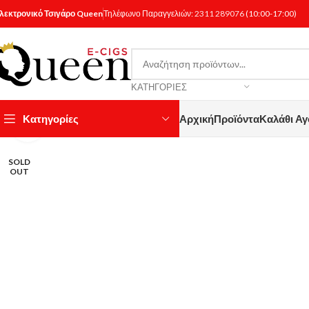
λεκτρονικό Τσιγάρο Queen
Τηλέφωνο Παραγγελιών:
2311 289076
(10:00-17:00)
ΚΑΤΗΓΟΡΊΕΣ
Κατηγορίες
Αρχική
Προϊόντα
Καλάθι Α
Κάντε κλικ για μεγέθυνση
SOLD
OUT