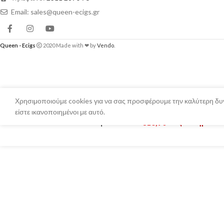
Email: sales@queen-ecigs.gr
Queen - Ecigs
2020 Made with ❤ by
Vendo
.
Χρησιμοποιούμε cookies για να σας προσφέρουμε την καλύτερη δυν
είστε ικανοποιημένοι με αυτό.
Steam Train – Traquero 120ml
€
16,90
Εξαντλημένο