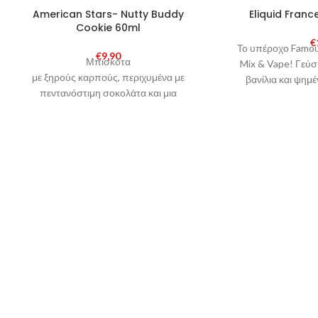
SOLD
American Stars- Nutty Buddy
Eliquid Fran
OUT
Cookie 60ml
€
Το υπέροχο Famou
€
9,90
Μπισκότα
Mix & Vape! Γεύσ
με ξηρούς καρπούς, περιχυμένα με
βανίλια και ψημέ
πεντανόστιμη σοκολάτα και μια
E
δόση βανίλιας, χωρίς όμως τις θερμίδες!