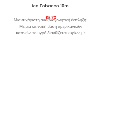
SOLD
SOLD
Ice Tobacco 10ml
Bana
OUT
OUT
€
5,70
Μια ευχάριστη αναζωογονητική έκπληξη!
Ένα μείγμ
Με μια καπνική βάση αμερικανικών
μπανάνας με
καπνών, το υγρό διανθίζεται κυρίως με
φρούτα, καραμέλα και μια δόση μέντας.
Το αποτέλεσμα; Σκανδαλιστικό!