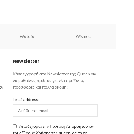
Wotofo
Wismec
Newsletter
Κάνε εγγραφή στο Newsletter της Queen για
να μαθαίνεις πρώτος για νέα προϊόντα,
ων
προσφορές και πολλά ακόμη!
Email address:
Αποδέχομαι την Πολιτική Απορρήτου και
τους Όρους Χρήσης της queen-ecigs.gr