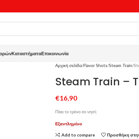
γορών
Καταστήματα
Επικοινωνία
Αρχική σελίδα
Flavor Shots
Steam Train
St
Steam Train – 
€
16,90
Πάει το τρένο σε νησί;
Εξαντλημένο
Add to compare
Προσθήκη στην