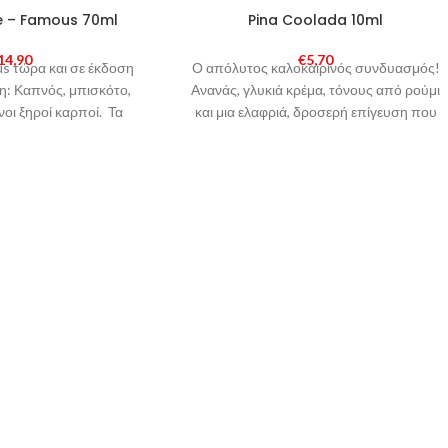
SOLD
ce – Famous 70ml
Pina Coolada 10ml
OUT
14,90
€
5,70
s τώρα και σε έκδοση
Ο απόλυτος καλοκαιρινός συνδυασμός!
η: Καπνός, μπισκότο,
Ανανάς, γλυκιά κρέμα, τόνους από ρούμι
νοι ξηροί καρποί. Τα
και μια ελαφριά, δροσερή επίγευση που
liquid
θα σας ξεσηκώσει!