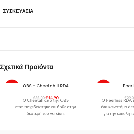
ΣΥΣΚΕΥΑΣΊΑ
Σχετικά Προϊόντα
OBS – Cheetah II RDA
Peer
-57%
-52%
€
14,90
€
35,00
€
29,
Ο Cheetah από την OBS
Ο Peerless RDA ε
επανασχεδιάστηκε και ήρθε στην
ένα καινοτόμο de
δεύτερή του version.
για την εύκολη
σύρματος κ