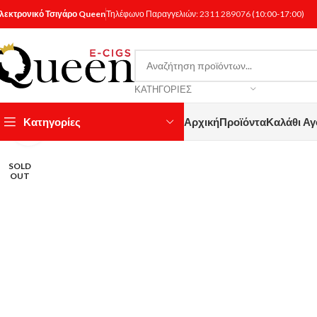
λεκτρονικό Τσιγάρο Queen
Τηλέφωνο Παραγγελιών:
2311 289076
(10:00-17:00)
ΚΑΤΗΓΟΡΊΕΣ
Κατηγορίες
Αρχική
Προϊόντα
Καλάθι Α
Κάντε κλικ για μεγέθυνση
SOLD
OUT