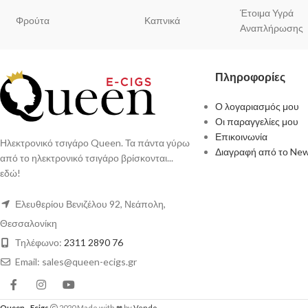
Έτοιμα Υγρά
Φρούτα
Καπνικά
Αναπλήρωσης
Πληροφορίες
Ο λογαριασμός μου
Οι παραγγελίες μου
Επικοινωνία
Ηλεκτρονικό τσιγάρο Queen. Τα πάντα γύρω
Διαγραφή από το New
από το ηλεκτρονικό τσιγάρο βρίσκονται...
εδώ!
Ελευθερίου Βενιζέλου 92, Νεάπολη,
Θεσσαλονίκη
Τηλέφωνο:
2311 2890 76
Email: sales@queen-ecigs.gr
Queen - Ecigs
2020 Made with ❤ by
Vendo
.