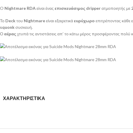
O
Nightmare RDA
είναι ένας
επισκευάσιμος dripper
ατμοποιητής με
Το
Deck
του
Nightmare
είναι εξαιρετικά
ευρύχωρο
επιτρέποντας κάθε 
squonk
συσκευή.
Ο
αέρας
χτυπά τις αντιστάσεις απ’ το κάτω μέρος προσφέροντας πολύ 
ΧΑΡΑΚΤΗΡΙΣΤΙΚΆ