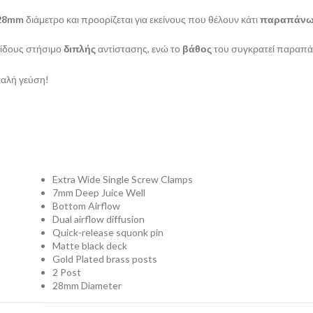
28mm
διάμετρο και προορίζεται για εκείνους που θέλουν κάτι
παραπάν
είδους στήσιμο
διπλής
αντίστασης, ενώ το
βάθος
του συγκρατεί παραπάν
καλή γεύση!
Extra Wide Single Screw Clamps
7mm Deep Juice Well
Bottom Airflow
Dual airflow diffusion
Quick-release squonk pin
Matte black deck
Gold Plated brass posts
2 Post
28mm Diameter