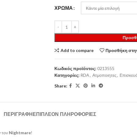
ΧΡΏΜΑ
Προσθ
Add to compare
Προσθήκη στην
Κωδικός προϊόντος:
0213555
Κατηγορίες:
RDA
,
Ατμοποιητες
,
Επισκευά
Share:
ΠΕΡΙΓΡΑΦΉ
ΕΠΙΠΛΈΟΝ ΠΛΗΡΟΦΟΡΊΕΣ
 τον
Nightmare
!