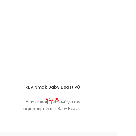
RBA Smok Baby Beast v8
C
€
15,00
Επισκευάσιμη κεφαλή για τον
Ανταλλακτ
ατμοποιητή Smok Baby Beast.
KangerTech P