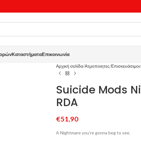
γορών
Καταστήματα
Επικοινωνία
Αρχική σελίδα
Ατμοποιητες
Επισκευάσιμοι
Suicide Mods 
RDA
€
51,90
A Nightmare you’re gonna beg to see.