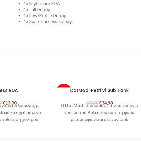
1x Nightmare RDA
1x Tall Driptip
1x Low-Profile Driptip
1x Spares accessory bag
less RDA
DotMod-Petri v1 Sub Tank
-42%
€
13,90
€
34,90
00
€
59,90
ίναι εξοπλισμένος με
SOLD
Η
DotMod
παρουσιάζει την καινούργια
OUT
ck ειδικά σχεδιασμένο
version του
Petri
που αυτή τη φορά
 τοποθέτηση χοντρού
μεταμορφώνεται σε έναν tank
αι δεύτερο σετ
ατμοποιητή με ανταλλακτικές αντιστάσεις
και αποτελεί την νέα ναυαρχίδα των
ατμοποιητών με κεφαλές.