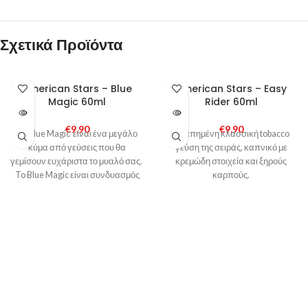
Σχετικά Προϊόντα
SOLD
SOLD
American Stars – Blue
American Stars – Easy
OUT
OUT
Magic 60ml
Rider 60ml
€
9,90
€
9,90
Το Blue Magic είναι ένα μεγάλο
Αγαπημένη κλασσική tobacco
κύμα από γεύσεις που θα
γεύση της σειράς, καπνικό με
γεμίσουν ευχάριστα το μυαλό σας.
κρεμώδη στοιχεία και ξηρούς
To Blue Magic είναι συνδυασμός
καρπούς.
μπλε