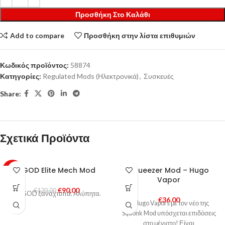
Προσθήκη Στο Καλάθι
Add to compare
Προσθήκη στην λίστα επιθυμιών
Κωδικός προϊόντος:
58874
Κατηγορίες:
Regulated Mods (Ηλεκτρονικά)
,
Συσκευές
Share:
Σχετικά Προϊόντα
SOLD
VGOD Elite Mech Mod
Squeezer Mod – Hugo
-25%
OUT
Vapor
€
90,00
HOT
€
120,00
Η VGOD ξαναχτυπά. Αλύπητα.
€
36,00
Η Hugo Vapors με τον νέο της
Squonk Mod υπόσχεται επιδόσεις
στο μέγιστο! Είναι