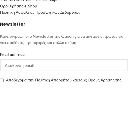
Όροι Χρήσης e-Shop
Πολιτική Ασφάλειας Προσωπικών Δεδομένων
Newsletter
Κάνε εγγραφή στο Newsletter της Queen για να μαθαίνεις πρώτος για
νέα προϊόντα, προσφορές και πολλά ακόμη!
Email address:
Αποδέχομαι την Πολιτική Απορρήτου και τους Όρους Χρήσης της
queen-ecigs.gr
Queen - Ecigs
2020 Made with ❤ by
Vendo
.