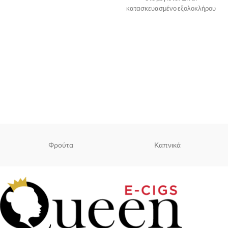
κατασκευασμένο εξολοκλήρου
από Nylon ενώ οι
Φρούτα
Καπνικά