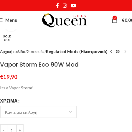
0
Menu
€
0,0
Κάντε κλικ για μεγέθυνση
SOLD
OUT
Αρχική σελίδα
Συσκευές
Regulated Mods (Ηλεκτρονικά)
Vapor Storm Eco 90W Mod
€
19,90
Its a Vapor Storm!
ΧΡΏΜΑ