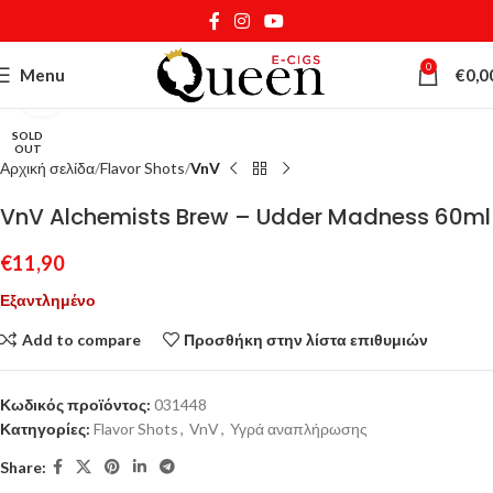
0
Menu
€
0,0
Κάντε κλικ για μεγέθυνση
SOLD
OUT
Αρχική σελίδα
Flavor Shots
VnV
VnV Alchemists Brew – Udder Madness 60ml
€
11,90
Εξαντλημένο
Add to compare
Προσθήκη στην λίστα επιθυμιών
Κωδικός προϊόντος:
031448
Κατηγορίες:
Flavor Shots
,
VnV
,
Υγρά αναπλήρωσης
Share: