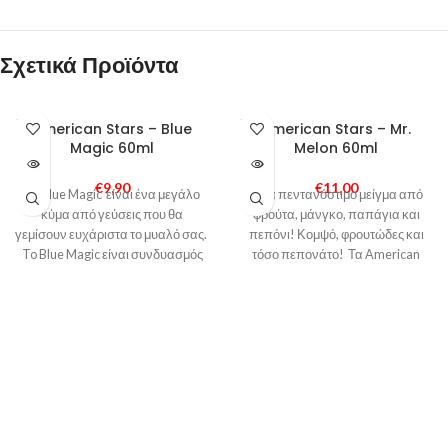
Σχετικά Προϊόντα
SOLD
SOLD
American Stars – Blue
American Stars – Mr.
OUT
OUT
Magic 60ml
Melon 60ml
€
9,90
€
11,00
Το Blue Magic είναι ένα μεγάλο
Ένα πεντανόστιμο μείγμα από
κύμα από γεύσεις που θα
φρούτα, μάνγκο, παπάγια και
γεμίσουν ευχάριστα το μυαλό σας.
πεπόνι! Κομψό, φρουτώδες και
To Blue Magic είναι συνδυασμός
τόσο πεπονάτο! Τα American
μπλε
Stars Mix & Vape αποτελούνται