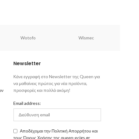
Wotofo
Wismec
Newsletter
Κάνε εγγραφή στο Newsletter της Queen για
να μαθαίνεις πρώτος για νέα προϊόντα,
ων
προσφορές και πολλά ακόμη!
Email address:
Αποδέχομαι την Πολιτική Απορρήτου και
τους Όρους Χρήσης της queen-ecigs.gr