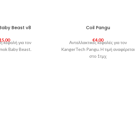
Baby Beast v8
Coil Pangu
15,00
€
4,00
η κεφαλή για τον
Ανταλλακτικές κεφαλές για τον
mok Baby Beast.
KangerTech Pangu. H τιμή αναφέρεται
στο 1τμχ