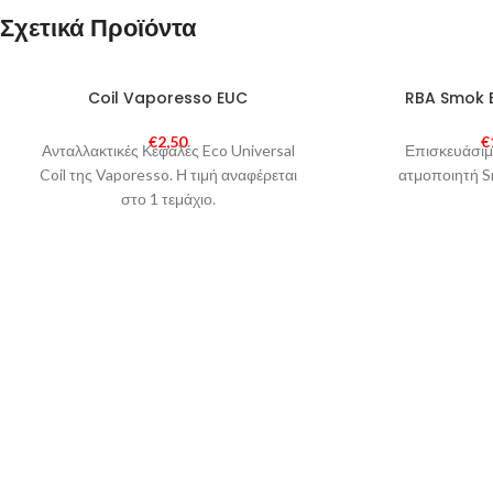
Σχετικά Προϊόντα
SOLD
Coil Vaporesso EUC
RBA Smok 
OUT
€
2,50
€
Ανταλλακτικές Κεφαλές Eco Universal
Επισκευάσιμ
Coil της Vaporesso. Η τιμή αναφέρεται
ατμοποιητή S
στο 1 τεμάχιο.