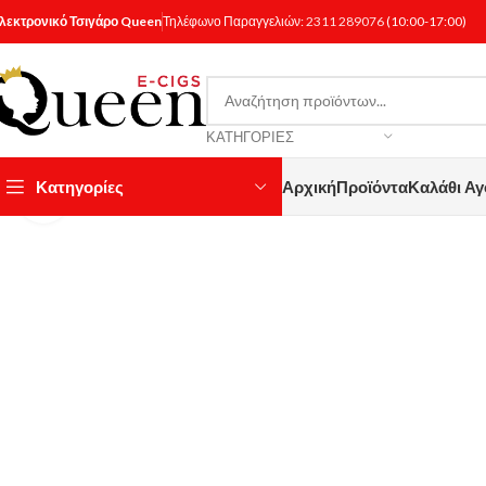
λεκτρονικό Τσιγάρο Queen
Τηλέφωνο Παραγγελιών:
2311 289076
(10:00-17:00)
ΚΑΤΗΓΟΡΊΕΣ
Κατηγορίες
Αρχική
Προϊόντα
Καλάθι Α
Κάντε κλικ για μεγέθυνση