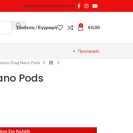
Εξέλιξη Παραγγελίας
Επικοινωνία
0
Σύνδεση / Εγγραφή
€
0,00
Προσφορές
opoo Drag Nano Pods
ano Pods
ήκη Στο Καλάθι