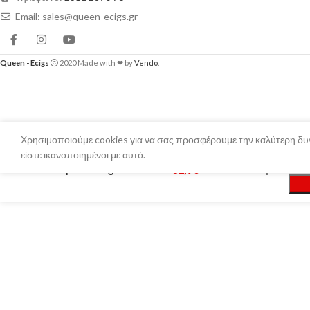
Email: sales@queen-ecigs.gr
Queen - Ecigs
2020 Made with ❤ by
Vendo
.
Χρησιμοποιούμε cookies για να σας προσφέρουμε την καλύτερη δυν
είστε ικανοποιημένοι με αυτό.
Voopoo Drag Nano Pods
€
2,90
Σε απόθεμα