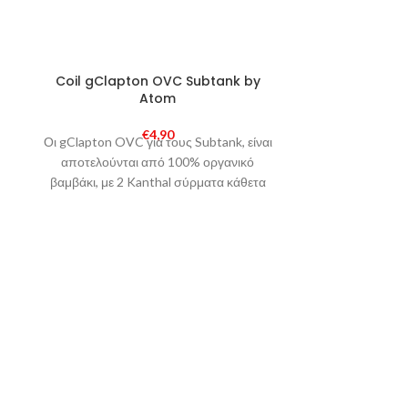
Coil gClapton OVC Subtank by
Coil J
Atom
€
3
Ανταλλακτικές 
€
4,90
Οι gClapton OVC για τους Subtank, είναι
τις AIO συσ
αποτελούνται από 100% οργανικό
SS316-1.0ohm
βαμβάκι, με 2 Kanthal σύρματα κάθετα
πλεγμένα τα οποία