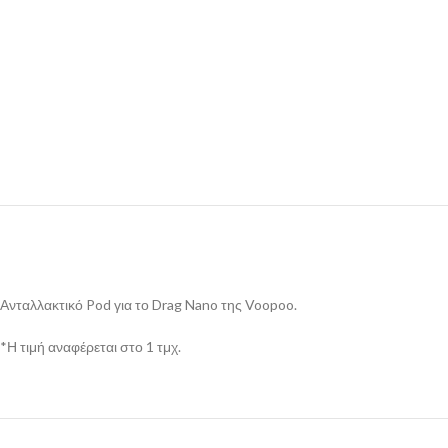
Ανταλλακτικό Pod για το Drag Nano της Voopoo.
*Η τιμή αναφέρεται στο 1 τμχ.