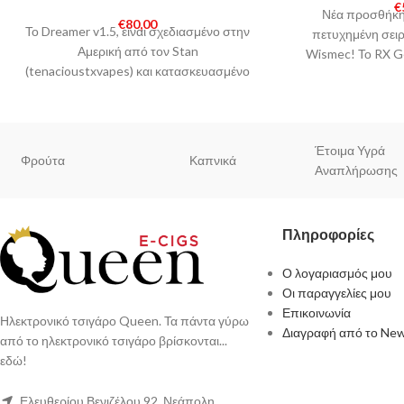
€
Νέα προσθήκη
€
80,00
Το Dreamer v1.5, είναι σχεδιασμένο στην
πετυχημένη σει
Αμερική από τον Stan
Wismec! Το RX Ge
(tenacioustxvapes) και κατασκευασμένο
μικρότ
από την TimesVape. Πρόκειται για ένα
μηχανικό mod
Έτοιμα Υγρά
Φρούτα
Καπνικά
Αναπλήρωσης
Πληροφορίες
Ο λογαριασμός μου
Οι παραγγελίες μου
Επικοινωνία
Ηλεκτρονικό τσιγάρο Queen. Τα πάντα γύρω
Διαγραφή από το New
από το ηλεκτρονικό τσιγάρο βρίσκονται...
εδώ!
Ελευθερίου Βενιζέλου 92, Νεάπολη,