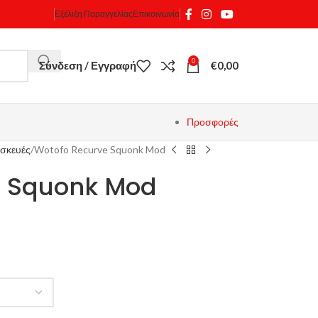
Εξέλιξη Παραγγελίας
Επικοινωνία
0
Σύνδεση / Εγγραφή
€
0,00
Προσφορές
σκευές
Wotofo Recurve Squonk Mod
e Squonk Mod