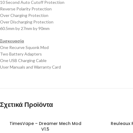
10 Second Auto Cutoff Protection
Reverse Polarity Protection
Over Charging Protection
Over Discharging Protection
60.5mm by 27mm by 90mm
Συσκευασία
One Recurve Squonk Mod
Two Battery Adapters
One USB Charging Cable
User Manuals and Warranty Card
Σχετικά Προϊόντα
SOLD
SOLD
TimesVape – Dreamer Mech Mod
Reuleaux 
OUT
OUT
V1.5