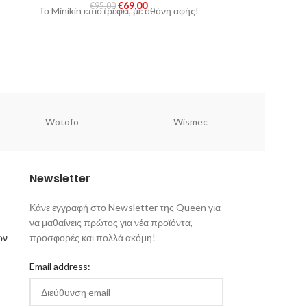
€
69,00
€
95,00
€
1
SOLD
Το Minikin επιστρέφει, με οθόνη αφής!
SOLD
Η Vertex π
OUT
OUT
Stackable Mod.
μηχανικό mod, 
προ
Wotofo
Wismec
Newsletter
Κάνε εγγραφή στο Newsletter της Queen για
να μαθαίνεις πρώτος για νέα προϊόντα,
ων
προσφορές και πολλά ακόμη!
Email address: