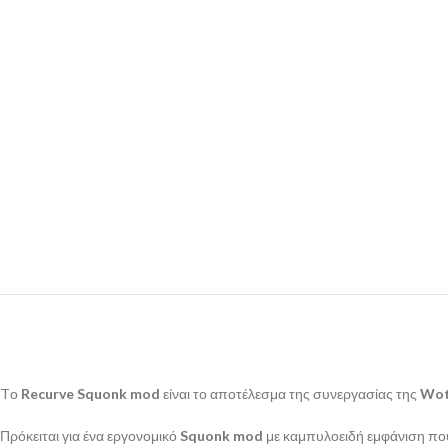
Tο
Recurve Squonk mod
είναι το αποτέλεσμα της συνεργασίας της
Wot
Πρόκειται για ένα εργονομικό
Squonk mod
με καμπυλοειδή εμφάνιση που