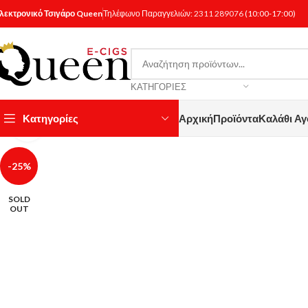
λεκτρονικό Τσιγάρο Queen
Τηλέφωνο Παραγγελιών:
2311 289076
(10:00-17:00)
ΚΑΤΗΓΟΡΊΕΣ
Κατηγορίες
Αρχική
Προϊόντα
Καλάθι Α
Κάντε κλικ για μεγέθυνση
-25%
SOLD
OUT