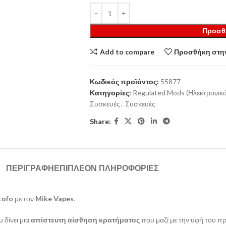
Προσθ
Add to compare
Προσθήκη στην
Κωδικός προϊόντος:
55877
Κατηγορίες:
Regulated Mods (Ηλεκτρονικά
Συσκευές
,
Συσκευές
Share:
ΠΕΡΙΓΡΑΦΉ
ΕΠΙΠΛΈΟΝ ΠΛΗΡΟΦΟΡΊΕΣ
ofo
με τον
Mike Vapes
.
 δίνει μια
απίστευτη αίσθηση κρατήματος
που μαζί με την υφή του π