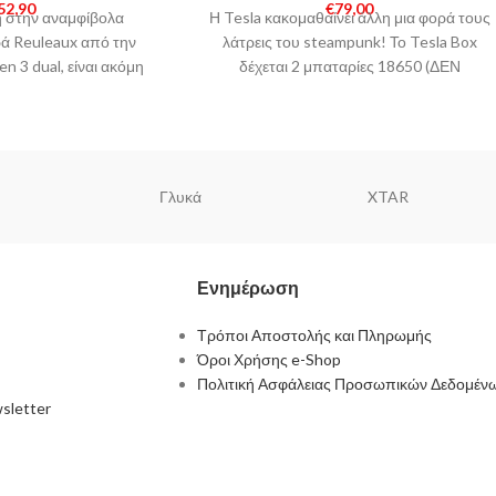
52,90
€
79,00
 στην αναμφίβολα
Η Tesla κακομαθαίνει άλλη μια φορά τους
ρά Reuleaux από την
λάτρεις του steampunk! Το Tesla Box
n 3 dual, είναι ακόμη
δέχεται 2 μπαταρίες 18650 (ΔΕΝ
ερο από τα
συμπεριλαμβάνονται), φτάνει
Γλυκά
XTAR
Ενημέρωση
Τρόποι Αποστολής και Πληρωμής
Όροι Χρήσης e-Shop
Πολιτική Ασφάλειας Προσωπικών Δεδομέν
sletter