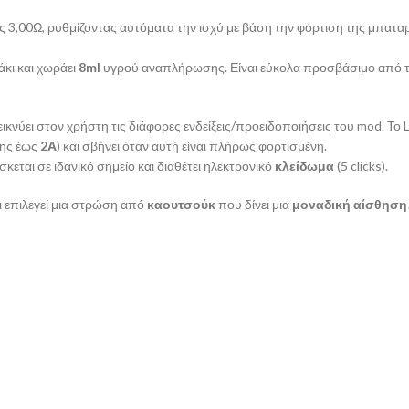
ως 3,00Ω, ρυθμίζοντας αυτόματα την ισχύ με βάση την φόρτιση της μπατα
άκι και χωράει
8ml
υγρού αναπλήρωσης. Είναι εύκολα προσβάσιμο από τ
ικνύει στον χρήστη τις διάφορες ενδείξεις/προειδοποιήσεις του mod. Το 
σης έως
2Α
) και σβήνει όταν αυτή είναι πλήρως φορτισμένη.
κεται σε ιδανικό σημείο και διαθέτει ηλεκτρονικό
κλείδωμα
(5 clicks).
ι επιλεγεί μια στρώση από
καουτσούκ
που δίνει μια
μοναδική αίσθηση