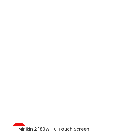
Minikin 2 180W TC Touch Screen
Vertex S
-27%
-41%