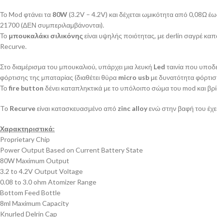
Το Mod φτάνει τα
80W
(3.2V – 4.2V) και δέχεται ωμικότητα από 0,08Ω έ
21700 (ΔΕΝ συμπεριλαμβάνονται).
Το
μπουκαλάκι σιλικόνης
είναι υψηλής ποιότητας, με derlin σαγρέ καπ
Recurve.
Στο διαμέρισμα του μπουκαλιού, υπάρχει μια λευκή
Led
ταινία που υποδε
φόρτισης της μπαταρίας (διαθέτει θύρα
micro usb
με δυνατότητα φόρτι
Το
fire button
δένει καταπληκτικά με το υπόλοιπο σώμα του mod και βρίσ
To
Recurve
είναι κατασκευασμένο από
zinc alloy
ενώ στην βαφή του έχε
Χαρακτηριστικά:
Proprietary Chip
Power Output Based on Current Battery State
80W Maximum Output
3.2 to 4.2V Output Voltage
0.08 to 3.0 ohm Atomizer Range
Bottom Feed Bottle
8ml Maximum Capacity
Knurled Delrin Cap