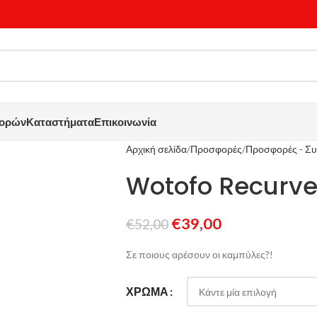
γορών
Καταστήματα
Επικοινωνία
Αρχική σελίδα
Προσφορές
Προσφορές - Συ
Wotofo Recurv
€
39,00
€
52,00
Σε ποιους αρέσουν οι καμπύλες?!
ΧΡΏΜΑ