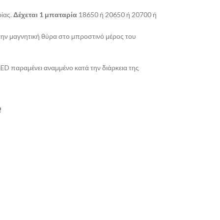
ρίας.
Δέχεται 1 μπαταρία
18650 ή 20650 ή 20700 ή
ην μαγνητική θύρα στο μπροστινό μέρος του
LED παραμένει αναμμένο κατά την διάρκεια της
!