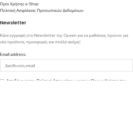
Όροι Χρήσης e-Shop
Πολιτική Ασφάλειας Προσωπικών Δεδομένων
Newsletter
Κάνε εγγραφή στο Newsletter της Queen για να μαθαίνεις πρώτος για
νέα προϊόντα, προσφορές και πολλά ακόμη!
Email address:
Αποδέχομαι την Πολιτική Απορρήτου και τους Όρους Χρήσης της
queen-ecigs.gr
Queen - Ecigs
2020 Made with ❤ by
Vendo
.