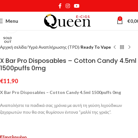
0
Menu
€
0,0
Κάντε κλικ για μεγέθυνση
SOLD
OUT
Αρχική σελίδα
Υγρά Αναπλήρωσης (TPD)
Ready To Vape
X Bar Pro Disposables – Cotton Candy 4.5ml
1500puffs 0mg
€
11,90
X Bar Pro Disposables – Cotton Candy 4.5ml 1500puffs 0mg
Αναπολήστε τα παιδικά σας χρόνια με αυτή τη γεύση λιχούδικων
ζαχαρωτών που θα σας θυμίσουν έντονα “μαλλί της γριάς”.
Εξαντλημένο