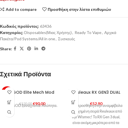
Add to compare
Προσθήκη στην λίστα επιθυμιών
Κωδικός προϊόντος:
63436
Κατηγορίες:
Disposables(Μιας Χρήσης)
,
Ready To Vape
,
Αρχικά
Πακέτα/Pod Systems/All in one
,
Συσκευές
Share:
Σχετικά Προϊόντα
SOLD
VGOD Elite Mech Mod
Reuleaux RX GEN3 DUAL
-25%
OUT
€
90,00
€
52,90
HOT
€
120,00
Η VGOD ξαναχτυπά. Αλύπητα.
Νέα προσθήκη στην αναμφίβολα
πετυχημένη σειρά Reuleaux από
την Wismec! Το RX Gen 3 dual,
είναι ακόμη μικρότερο από τα