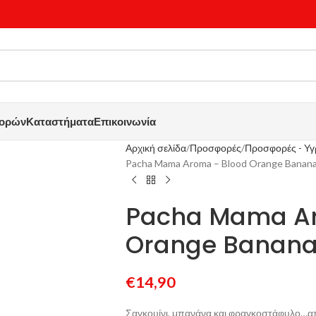
γορών
Καταστήματα
Επικοινωνία
Αρχική σελίδα
Προσφορές
Προσφορές - Υ
Pacha Mama Aroma – Blood Orange Banana
Pacha Mama Ar
Orange Banana
€
14,90
Σαγκουίνι, μπανάνα και φραγκοστάφυλο…α