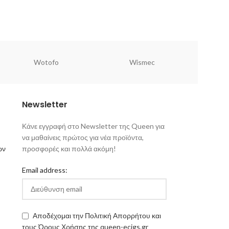
Wotofo
Wismec
Newsletter
Κάνε εγγραφή στο Newsletter της Queen για
να μαθαίνεις πρώτος για νέα προϊόντα,
ων
προσφορές και πολλά ακόμη!
Email address:
Αποδέχομαι την Πολιτική Απορρήτου και
τους Όρους Χρήσης της queen-ecigs.gr