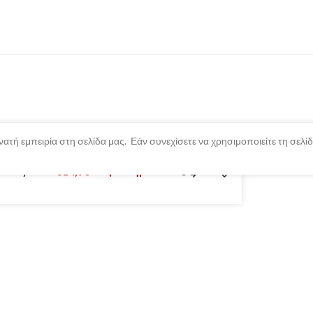
ατή εμπειρία στη σελίδα μας. Εάν συνεχίσετε να χρησιμοποιείτε τη σελ
berry 30ml
€
14,90
Εξαντλημένο