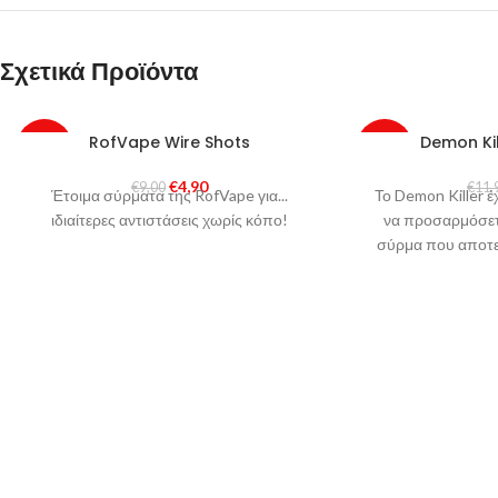
Σχετικά Προϊόντα
RofVape Wire Shots
Demon Kil
-46%
-34%
€
4,90
€
9,00
€
11,
Έτοιμα σύρματα της RofVape για...
Το Demon Killer έ
HOT
ιδιαίτερες αντιστάσεις χωρίς κόπο!
να προσαρμόσετε
σύρμα που αποτε
σύ