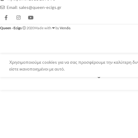
Email: sales@queen-ecigs.gr
Queen - Ecigs
2020 Made with ❤ by
Vendo
.
Χρησιμοποιούμε cookies για να σας προσφέρουμε την καλύτερη δυν
είστε ικανοποιημένοι με αυτό.
Pacha Mama Aroma – Blood Orange Banana Goose