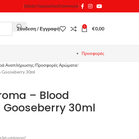
Εξέλιξη Παραγγελίας
Επικοινωνία
0
Σύνδεση / Εγγραφή
€
0,00
Προσφορές
γρά Αναπλήρωσης
Προσφορές Αρώματα
 Gooseberry 30ml
oma – Blood
 Gooseberry 30ml
πλά υπέροχο!