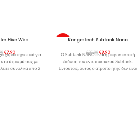
ler Hive Wire
Kangertech Subtank Nano
-72%
€
7,90
€
9,90
90
€
35,00
χει χαρακτηριστικά για
Ο Subtank ΝΑΝΟ είναι η μικροσκοπική
 το άτμισμά σας με
έκδοση του εντυπωσιακού Subtank.
λείτε συνολικά από 2
Εντούτοις, αυτός ο ατμοποιητής δεν είναι
ρματα
επισκευάσιμος αλλά παίρνει μόνο