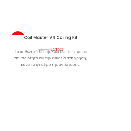
Coil Master V4 Coiling Kit
Fu
-25%
-18%
€
11,90
€
15,90
€
SOLD
Το αυθεντικό Kit της Coil Master που με
Χρησιμοποι
OUT
την ποιότητα και την ευκολία στη χρήση,
βετεράνους το
κάνει το φτιάξιμο της αντίστασης,
κόσμο. Το πι
παιχνιδάκι, ότι στήσιμο κι αν έχετε στο
βαμβάκι πο
μυαλό σας!