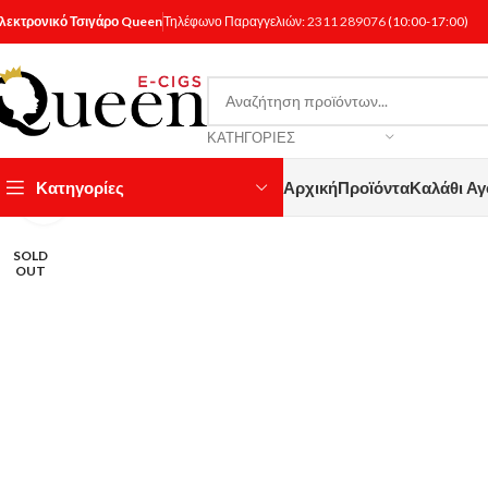
λεκτρονικό Τσιγάρο Queen
Τηλέφωνο Παραγγελιών:
2311 289076
(10:00-17:00)
ΚΑΤΗΓΟΡΊΕΣ
Κατηγορίες
Αρχική
Προϊόντα
Καλάθι Α
Κάντε κλικ για μεγέθυνση
SOLD
OUT