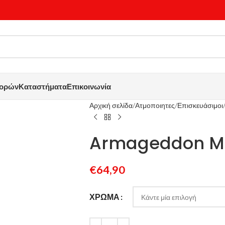
γορών
Καταστήματα
Επικοινωνία
Αρχική σελίδα
Ατμοποιητες
Επισκευάσιμοι
Armageddon MF
€
64,90
ΧΡΏΜΑ