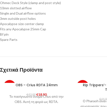
Ohmec Deck Style (clamp and post style)
10mm slotted airflow
Single and Dual airflow options
3mm outside post holes
Apocalypse size center clamp
Fits any Apocalypse 25mm Cap
Bf pin
Spare Parts
Σχετικά Προϊόντα
OBS – Crius RDTA 24mm
Rip Trippers’
-55%
-56%
€
18,90
€
42,00
Το πασίγνωστο όνομα Crius από την
€
44,
Ο Pharaoh είναι 
OBS. Αυτή τη φορά ως RDTA.
ατμοποιητής που 