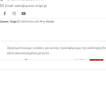
Email: sales@queen-ecigs.gr
Queen - Ecigs
2020 Made with ❤ by
Vendo
.
Χρησιμοποιούμε cookies για να σας προσφέρουμε την καλύτερη δυν
είστε ικανοποιημένοι με αυτό.
Armageddon MFG Exile RDA 25mm
€
64,90
Επιλέξτε