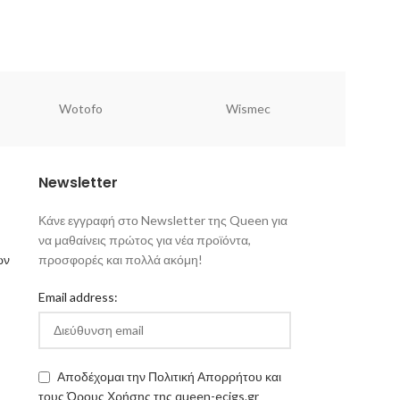
Wotofo
Wismec
Newsletter
Κάνε εγγραφή στο Newsletter της Queen για
να μαθαίνεις πρώτος για νέα προϊόντα,
ων
προσφορές και πολλά ακόμη!
Email address:
Αποδέχομαι την Πολιτική Απορρήτου και
τους Όρους Χρήσης της queen-ecigs.gr