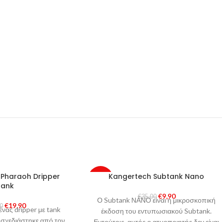
- Pharaoh Dripper
Kangertech Subtank Nano
-72%
Tank
€
9,90
€
35,00
Ο Subtank ΝΑΝΟ είναι η μικροσκοπική
€
19,90
90
ένας dripper με tank
έκδοση του εντυπωσιακού Subtank.
σχεδιάστηκε από τον
Εντούτοις, αυτός ο ατμοποιητής δεν είναι