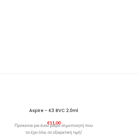
SOLD
SOLD
Aspire – K3 BVC 2.0ml
Aspire – Naut
OUT
OUT
€
11,00
Πρόκειται για έναν μικρό ατμοποιητή που
Διευρύνετε τι
τα έχει όλα, σε εξαιρετική τιμή!
Nautilus X με 
Adapter kit.