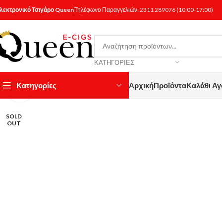
λεκτρονικό Τσιγάρο Queen
Τηλέφωνο Παραγγελιών:
2311 289076
(10:00-17:00)
ΚΑΤΗΓΟΡΊΕΣ
Κατηγορίες
Αρχική
Προϊόντα
Καλάθι Α
Κάντε κλικ για μεγέθυνση
SOLD
OUT