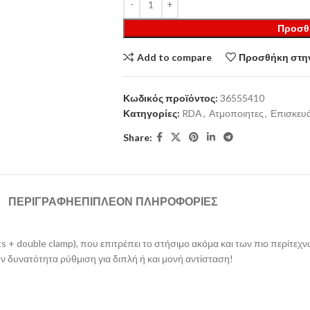
Προσθ
Add to compare
Προσθήκη στην
Κωδικός προϊόντος:
36555410
Κατηγορίες:
RDA
,
Ατμοποιητες
,
Επισκευά
Share:
ΠΕΡΙΓΡΑΦΉ
ΕΠΙΠΛΈΟΝ ΠΛΗΡΟΦΟΡΊΕΣ
+ double clamp), που επιτρέπει το στήσιμο ακόμα και των πιο περίτεχν
ην δυνατότητα ρύθμιση για διπλή ή και μονή αντίσταση!