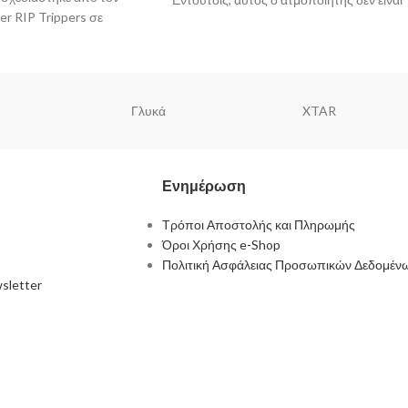
er RIP Trippers σε
επισκευάσιμος αλλά παίρνει μόνο
ε την Digiflavor.
Γλυκά
XTAR
Ενημέρωση
Τρόποι Αποστολής και Πληρωμής
Όροι Χρήσης e-Shop
Πολιτική Ασφάλειας Προσωπικών Δεδομέν
sletter