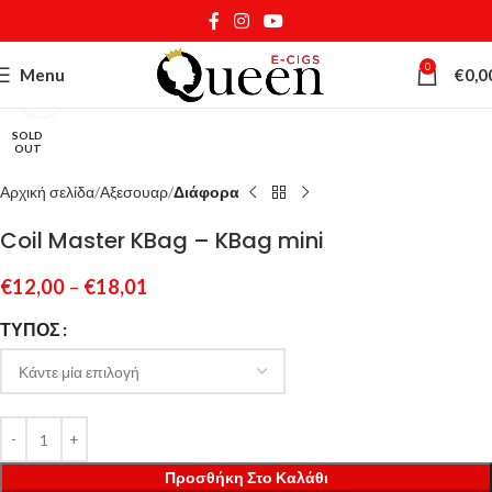
0
Menu
€
0,0
Κάντε κλικ για μεγέθυνση
SOLD
OUT
Αρχική σελίδα
Αξεσουαρ
Διάφορα
Coil Master KBag – KBag mini
€
12,00
–
€
18,01
ΤΎΠΟΣ
Προσθήκη Στο Καλάθι