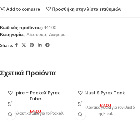
Add to compare
Προσθήκη στην λίστα επιθυμιών
Κωδικός προϊόντος:
44100
Κατηγορίες:
Αξεσουαρ
,
Διάφορα
Share:
Σχετικά Προϊόντα
Aspire – PockeX Pyrex
iJust S Pyrex Tank
Tube
€
3,00
Ανταλλακτικό γυαλί για τον iJust S
€
4,00
Ανταλλακτικό tube για το PockeX.
της Eleaf.