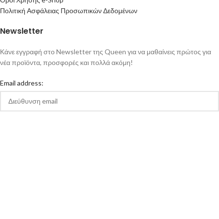
Πολιτική Ασφάλειας Προσωπικών Δεδομένων
Newsletter
Κάνε εγγραφή στο Newsletter της Queen για να μαθαίνεις πρώτος για
νέα προϊόντα, προσφορές και πολλά ακόμη!
Email address:
Αποδέχομαι την Πολιτική Απορρήτου και τους Όρους Χρήσης της
queen-ecigs.gr
Queen - Ecigs
2020 Made with ❤ by
Vendo
.