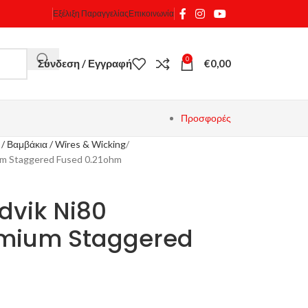
Εξέλιξη Παραγγελίας
Επικοινωνία
0
Σύνδεση / Εγγραφή
€
0,00
Προσφορές
/ Βαμβάκια / Wires & Wicking
um Staggered Fused 0.21ohm
dvik Ni80
mium Staggered