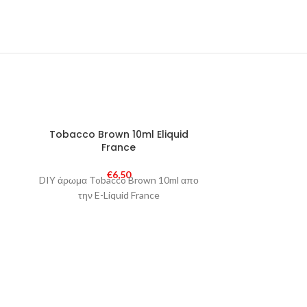
SOLD
SOLD
Tobacco Brown 10ml Eliquid
Smoking To
OUT
OUT
France
€
6,50
DIY άρωμα Tobacco Brown 10ml απο
DIY άρωμα Sm
την E-Liquid France
την 