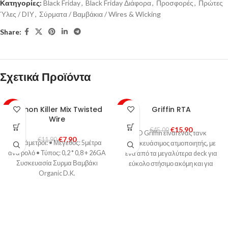
Κατηγορίες:
Black Friday
,
Black Friday Διάφορα
,
Προσφορές
,
Πρώτες
Ύλες / DIY
,
Σύρματα / Βαμβάκια / Wires & Wicking
Share:
Σχετικά Προϊόντα
Demon Killer Mix Twisted
Griffin RTA
-34%
-65%
Wire
€
15,90
€
45,00
O Griffin είναι ένας τανκ
€
7,90
€
11,90
Παράμετροι: • Μέγεθος: 5μέτρα
επισκευάσιμος ατμοποιητής, με
ανα ρολό • Τύπος: 0,2 * 0,8 + 26GA
ένα από τα μεγαλύτερα deck για
Συσκευασία Συρμα Βαμβάκι
εύκολο στήσιμο ακόμη και για
Organic D.K.