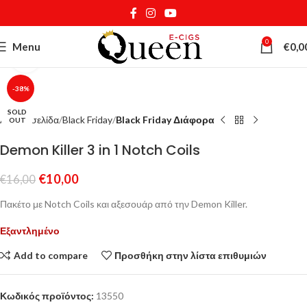
0
Menu
€
0,0
Κάντε κλικ για μεγέθυνση
-38%
SOLD
Αρχική σελίδα
Black Friday
Black Friday Διάφορα
OUT
Demon Killer 3 in 1 Notch Coils
€
10,00
€
16,00
Πακέτο με Notch Coils και αξεσουάρ από την Demon Killer.
Εξαντλημένο
Add to compare
Προσθήκη στην λίστα επιθυμιών
Κωδικός προϊόντος:
13550