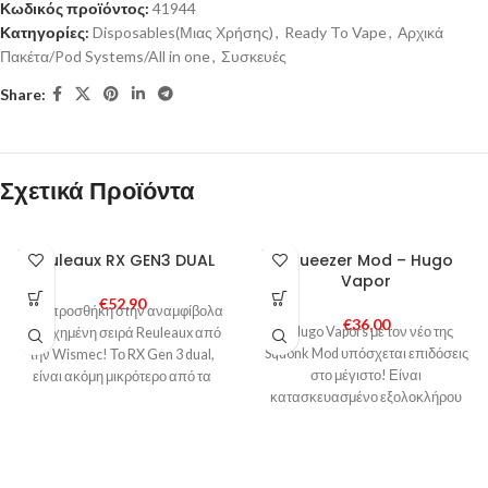
Κωδικός προϊόντος:
41944
Κατηγορίες:
Disposables(Μιας Χρήσης)
,
Ready To Vape
,
Αρχικά
Πακέτα/Pod Systems/All in one
,
Συσκευές
Share:
Σχετικά Προϊόντα
SOLD
SOLD
Reuleaux RX GEN3 DUAL
Squeezer Mod – Hugo
OUT
OUT
Vapor
€
52,90
Νέα προσθήκη στην αναμφίβολα
€
36,00
Η Hugo Vapors με τον νέο της
πετυχημένη σειρά Reuleaux από
Squonk Mod υπόσχεται επιδόσεις
την Wismec! Το RX Gen 3 dual,
στο μέγιστο! Είναι
είναι ακόμη μικρότερο από τα
κατασκευασμένο εξολοκλήρου
από Nylon ενώ οι