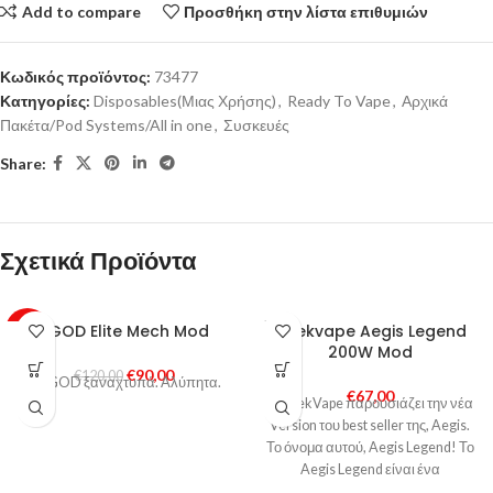
Add to compare
Προσθήκη στην λίστα επιθυμιών
Κωδικός προϊόντος:
73477
Κατηγορίες:
Disposables(Μιας Χρήσης)
,
Ready To Vape
,
Αρχικά
Πακέτα/Pod Systems/All in one
,
Συσκευές
Share:
Σχετικά Προϊόντα
SOLD
VGOD Elite Mech Mod
Geekvape Aegis Legend
-25%
OUT
200W Mod
€
90,00
HOT
€
120,00
Η VGOD ξαναχτυπά. Αλύπητα.
€
67,00
Η GeekVape παρουσιάζει την νέα
Version του best seller της, Aegis.
Το όνομα αυτού, Aegis Legend! Το
Aegis Legend είναι ένα