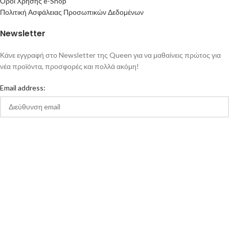
Όροι Χρήσης e-Shop
Πολιτική Ασφάλειας Προσωπικών Δεδομένων
Newsletter
Κάνε εγγραφή στο Newsletter της Queen για να μαθαίνεις πρώτος για
νέα προϊόντα, προσφορές και πολλά ακόμη!
Email address:
Αποδέχομαι την Πολιτική Απορρήτου και τους Όρους Χρήσης της
queen-ecigs.gr
Queen - Ecigs
2020 Made with ❤ by
Vendo
.