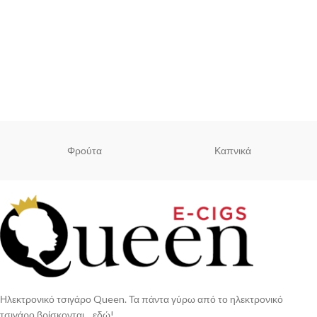
Φρούτα
Καπνικά
Ηλεκτρονικό τσιγάρο Queen. Τα πάντα γύρω από το ηλεκτρονικό
τσιγάρο βρίσκονται... εδώ!