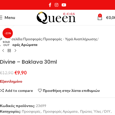
0
Menu
€
0,0
Κάντε κλικ για μεγέθυνση
-23%
Αρχική σελίδα
Προσφορές
Προσφορές - Υγρά Αναπλήρωσης
SOLD
Προσφορές Αρώματα
OUT
Divine – Baklava 30ml
€
9,90
€
12,90
Εξαντλημένο
Add to compare
Προσθήκη στην λίστα επιθυμιών
Κωδικός προϊόντος:
23699
Κατηγορίες:
Προσφορές
,
Προσφορές Αρώματα
,
Πρώτες Ύλες / DIY
,