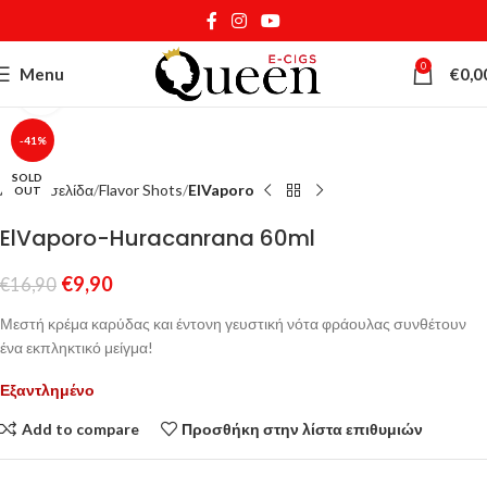
0
Menu
€
0,0
Κάντε κλικ για μεγέθυνση
-41%
SOLD
Αρχική σελίδα
Flavor Shots
ElVaporo
OUT
ElVaporo-Huracanrana 60ml
€
9,90
€
16,90
Μεστή κρέμα καρύδας και έντονη γευστική νότα φράουλας συνθέτουν
ένα εκπληκτικό μείγμα!
Εξαντλημένο
Add to compare
Προσθήκη στην λίστα επιθυμιών