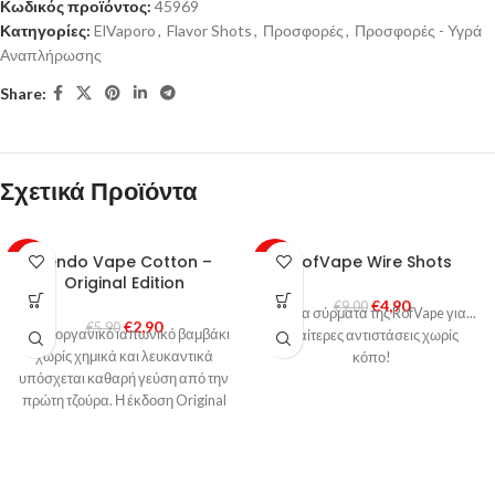
Κωδικός προϊόντος:
45969
Κατηγορίες:
ElVaporo
,
Flavor Shots
,
Προσφορές
,
Προσφορές - Υγρά
Αναπλήρωσης
Share:
Σχετικά Προϊόντα
Kendo Vape Cotton –
RofVape Wire Shots
-51%
-46%
Original Edition
€
4,90
HOT
€
9,00
Έτοιμα σύρματα της RofVape για...
€
2,90
€
5,90
100% οργανικό ιαπωνικό βαμβάκι
ιδιαίτερες αντιστάσεις χωρίς
χωρίς χημικά και λευκαντικά
κόπο!
υπόσχεται καθαρή γεύση από την
πρώτη τζούρα. Η έκδοση Original
περιέχει 5 γραμμάρια βαμβακιού.