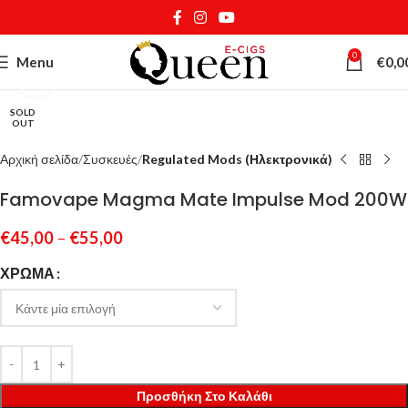
0
Menu
€
0,0
Κάντε κλικ για μεγέθυνση
SOLD
OUT
Αρχική σελίδα
Συσκευές
Regulated Mods (Ηλεκτρονικά)
Famovape Magma Mate Impulse Mod 200W
€
45,00
–
€
55,00
ΧΡΏΜΑ
Προσθήκη Στο Καλάθι