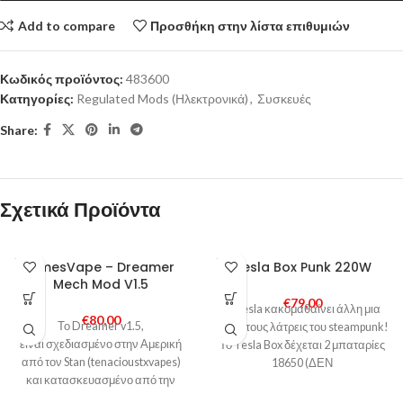
Add to compare
Προσθήκη στην λίστα επιθυμιών
Κωδικός προϊόντος:
483600
Κατηγορίες:
Regulated Mods (Ηλεκτρονικά)
,
Συσκευές
Share:
Σχετικά Προϊόντα
SOLD
SOLD
TimesVape – Dreamer
Tesla Box Punk 220W
OUT
OUT
Mech Mod V1.5
€
79,00
Η Tesla κακομαθαίνει άλλη μια
€
80,00
Το Dreamer v1.5,
φορά τους λάτρεις του steampunk!
είναι σχεδιασμένο στην Αμερική
Το Tesla Box δέχεται 2 μπαταρίες
από τον Stan (tenacioustxvapes)
18650 (ΔΕΝ
και κατασκευασμένο από την
συμπεριλαμβάνονται), φτάνει
TimesVape. Πρόκειται για ένα