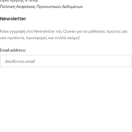
Πολιτική Ασφάλειας Προσωπικών Δεδομένων
Newsletter
Κάνε εγγραφή στο Newsletter της Queen για να μαθαίνεις πρώτος για
νέα προϊόντα, προσφορές και πολλά ακόμη!
Email address:
Αποδέχομαι την Πολιτική Απορρήτου και τους Όρους Χρήσης της
queen-ecigs.gr
Queen - Ecigs
2020 Made with ❤ by
Vendo
.