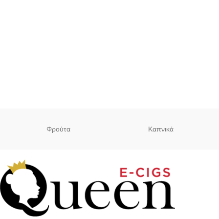
μηχανικό mod
Φρούτα
Καπνικά