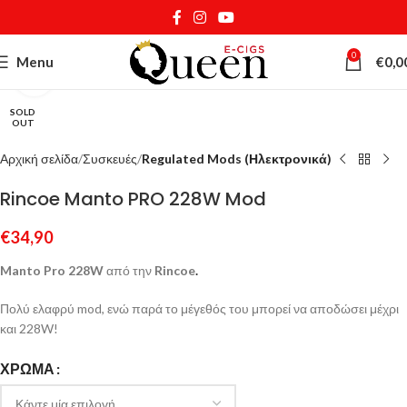
0
Menu
€
0,0
Κάντε κλικ για μεγέθυνση
SOLD
OUT
Αρχική σελίδα
Συσκευές
Regulated Mods (Ηλεκτρονικά)
Rincoe Manto PRO 228W Mod
€
34,90
Manto Pro 228W
από την
Rincoe
.
Πολύ ελαφρύ mod, ενώ παρά το μέγεθός του μπορεί να αποδώσει μέχρι
και 228W!
ΧΡΏΜΑ