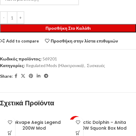
Προσθήκη Στο Καλάθι
Add to compare
Προσθήκη στην λίστα επιθυμιών
Κωδικός προϊόντος:
569201
Κατηγορίες:
Regulated Mods (Ηλεκτρονικά)
,
Συσκευές
Share:
Σχετικά Προϊόντα
SOLD
Geekvape Aegis Legend
Arctic Dolphin – Anita
-28%
OUT
200W Mod
100W Squonk Box Mod
SOLD