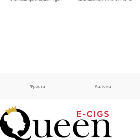
από Nylon ενώ οι
ρητίνη που προσφέρει ένα
ακαταμάχητο οπτικό
αποτέλεσμα!
Φρούτα
Καπνικά