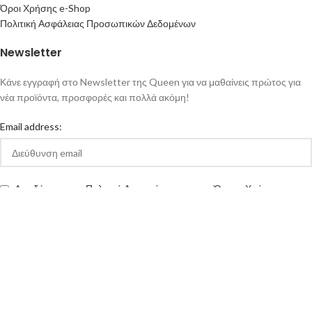
Όροι Χρήσης e-Shop
Πολιτική Ασφάλειας Προσωπικών Δεδομένων
Newsletter
Κάνε εγγραφή στο Newsletter της Queen για να μαθαίνεις πρώτος για
νέα προϊόντα, προσφορές και πολλά ακόμη!
Email address:
Αποδέχομαι την Πολιτική Απορρήτου και τους Όρους Χρήσης της
queen-ecigs.gr
Queen - Ecigs
2020 Made with ❤ by
Vendo
.