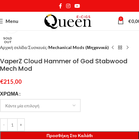
0
Menu
€
0,0
Κάντε κλικ για μεγέθυνση
SOLD
OUT
Αρχική σελίδα
Συσκευές
Mechanical Mods (Μηχανικά)
VaperZ Cloud Hammer of God Stabwood
Mech Mod
€
215,00
ΧΡΏΜΑ
Προσθήκη Στο Καλάθι