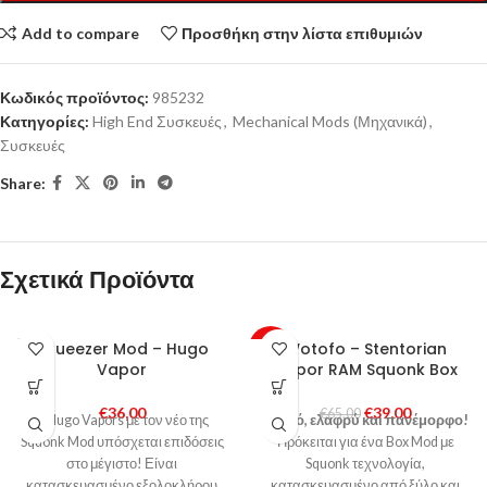
Add to compare
Προσθήκη στην λίστα επιθυμιών
Κωδικός προϊόντος:
985232
Κατηγορίες:
High End Συσκευές
,
Mechanical Mods (Μηχανικά)
,
Συσκευές
Share:
Σχετικά Προϊόντα
SOLD
Squeezer Mod – Hugo
Wotofo – Stentorian
-40%
OUT
Vapor
Vapor RAM Squonk Box
SOLD
OUT
€
36,00
€
39,00
€
65,00
Η Hugo Vapors με τον νέο της
Μικρό, ελαφρύ και πανέμορφο!
Squonk Mod υπόσχεται επιδόσεις
Πρόκειται για ένα Box Mod με
στο μέγιστο! Είναι
Squonk τεχνολογία,
κατασκευασμένο εξολοκλήρου
κατασκευασμένο από ξύλο και