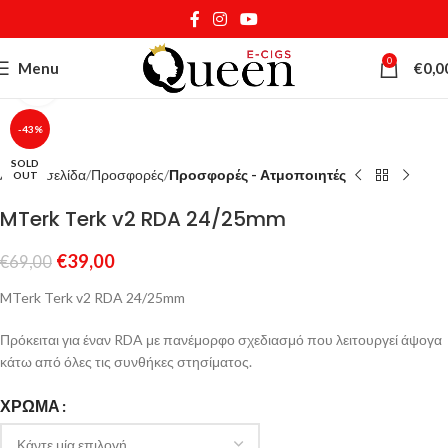
0
Menu
€
0,0
Κάντε κλικ για μεγέθυνση
-43%
SOLD
Αρχική σελίδα
Προσφορές
Προσφορές - Ατμοποιητές
OUT
MTerk Terk v2 RDA 24/25mm
€
39,00
€
69,00
MTerk Terk v2 RDA 24/25mm
Πρόκειται για έναν RDA με πανέμορφο σχεδιασμό που λειτουργεί άψογα
κάτω από όλες τις συνθήκες στησίματος.
ΧΡΏΜΑ