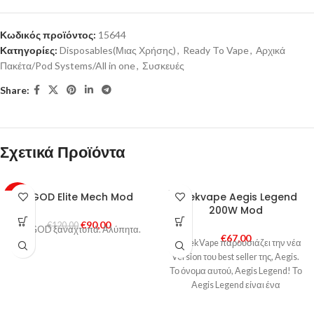
Κωδικός προϊόντος:
15644
Κατηγορίες:
Disposables(Μιας Χρήσης)
,
Ready To Vape
,
Αρχικά
Πακέτα/Pod Systems/All in one
,
Συσκευές
Share:
Σχετικά Προϊόντα
SOLD
VGOD Elite Mech Mod
Geekvape Aegis Legend
-25%
OUT
200W Mod
€
90,00
HOT
€
120,00
Η VGOD ξαναχτυπά. Αλύπητα.
€
67,00
Η GeekVape παρουσιάζει την νέα
Version του best seller της, Aegis.
Το όνομα αυτού, Aegis Legend! Το
Aegis Legend είναι ένα