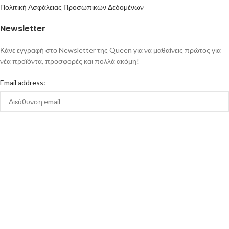
Πολιτική Ασφάλειας Προσωπικών Δεδομένων
Newsletter
Κάνε εγγραφή στο Newsletter της Queen για να μαθαίνεις πρώτος για
νέα προϊόντα, προσφορές και πολλά ακόμη!
Email address:
Αποδέχομαι την Πολιτική Απορρήτου και τους Όρους Χρήσης της
queen-ecigs.gr
Queen - Ecigs
2020 Made with ❤ by
Vendo
.