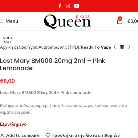
0
Menu
€
0,0
Κάντε κλικ για μεγέθυνση
SOLD
OUT
Αρχική σελίδα
Υγρά Αναπλήρωσης (TPD)
Ready To Vape
Lost Mary BM600 20mg 2ml – Pink
Lemonade
€
8,00
Lost Mary BM600 20mg 2ml – Pink Lemonade
Ροζ φρουτώδες άρωμα με βάση λεμονάδας …. μια καλοκαιρινή νότα
γεμάτη ανεμελιά.
Εξαντλημένο
Add to compare
Προσθήκη στην λίστα επιθυμιών