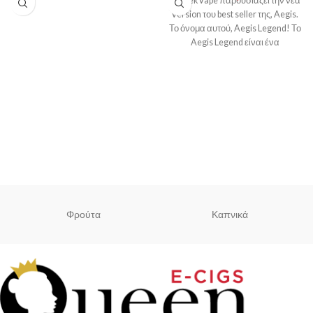
Η GeekVape παρουσιάζει την νέα
Version του best seller της, Aegis.
Το όνομα αυτού, Aegis Legend! Το
Aegis Legend είναι ένα
Φρούτα
Καπνικά