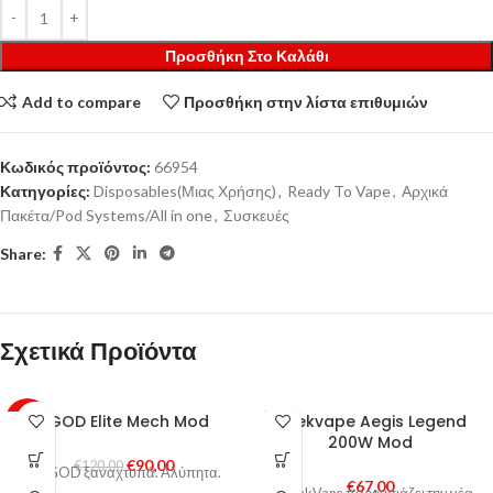
Προσθήκη Στο Καλάθι
Add to compare
Προσθήκη στην λίστα επιθυμιών
Κωδικός προϊόντος:
66954
Κατηγορίες:
Disposables(Μιας Χρήσης)
,
Ready To Vape
,
Αρχικά
Πακέτα/Pod Systems/All in one
,
Συσκευές
Share:
Σχετικά Προϊόντα
SOLD
VGOD Elite Mech Mod
Geekvape Aegis Legend
-25%
OUT
200W Mod
€
90,00
HOT
€
120,00
Η VGOD ξαναχτυπά. Αλύπητα.
€
67,00