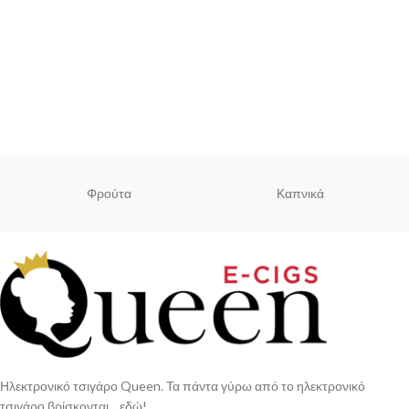
Φρούτα
Καπνικά
Ηλεκτρονικό τσιγάρο Queen. Τα πάντα γύρω από το ηλεκτρονικό
τσιγάρο βρίσκονται... εδώ!