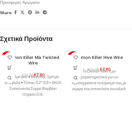
Προσφορές Αρώματα
Share:
Σχετικά Προϊόντα
Demon Killer Mix Twisted
Demon Killer Hive Wire
-34%
-34%
Wire
€
7,90
€
11,90
Το Demon Killer έχει
€
7,90
€
11,90
Παράμετροι: • Μέγεθος: 5μέτρα
χαρακτηριστικά για να
ανα ρολό • Τύπος: 0,2 * 0,8 + 26GA
προσαρμόσετε το άτμισμά σας με
Συσκευασία Συρμα Βαμβάκι
σύρμα που αποτελείτε συνολικά
Organic D.K.
από 2 σύρματα