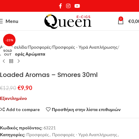
0
Menu
€
0,0
Κάντε κλικ για μεγέθυνση
-23%
Αρχική σελίδα
Προσφορές
Προσφορές - Υγρά Αναπλήρωσης
SOLD
Προσφορές Αρώματα
OUT
Loaded Aromas – Smores 30ml
€
9,90
€
12,90
Εξαντλημένο
Add to compare
Προσθήκη στην λίστα επιθυμιών
Κωδικός προϊόντος:
63221
Κατηγορίες:
Προσφορές
,
Προσφορές - Υγρά Αναπλήρωσης
,