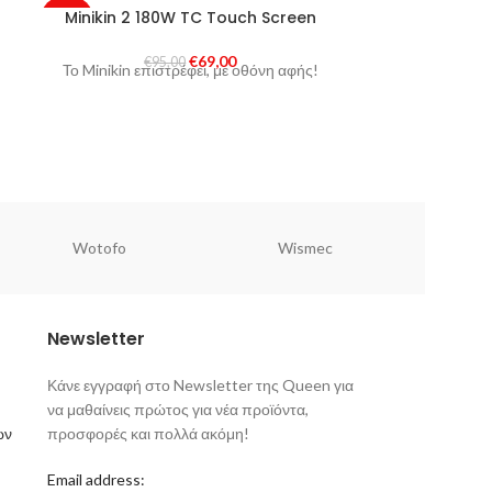
SOLD
Minikin 2 180W TC Touch Screen
Wismec – Re
-27%
OUT
€
69,00
€
95,00
SOLD
Το Minikin επιστρέφει, με οθόνη αφής!
Η τρίτη γενιά
OUT
την Wisme
μικρότερο
εργονομικό απ
Wotofo
Wismec
Newsletter
Κάνε εγγραφή στο Newsletter της Queen για
να μαθαίνεις πρώτος για νέα προϊόντα,
ων
προσφορές και πολλά ακόμη!
Email address: