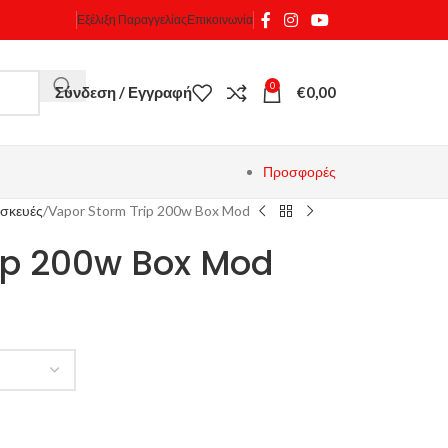
Εξέλιξη Παραγγελίας
Επικοινωνία
0
Σύνδεση / Εγγραφή
€
0,00
Προσφορές
σκευές
Vapor Storm Trip 200w Box Mod
ip 200w Box Mod