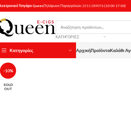
λεκτρονικό Τσιγάρο Queen
Τηλέφωνο Παραγγελιών:
2311 289076
(10:00-17:00)
ΚΑΤΗΓΟΡΊΕΣ
Κατηγορίες
Αρχική
Προϊόντα
Καλάθι Α
Κάντε κλικ για μεγέθυνση
-10%
SOLD
OUT