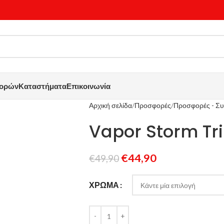
γορών
Καταστήματα
Επικοινωνία
Αρχική σελίδα
Προσφορές
Προσφορές - Συ
Vapor Storm Tr
€
44,90
€
49,90
ΧΡΏΜΑ