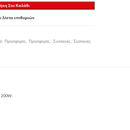
ήκη Στο Καλάθι
 λίστα επιθυμιών
)
,
Προσφορές
,
Προσφορές - Συσκευές
,
Συσκευές
α
200W
.