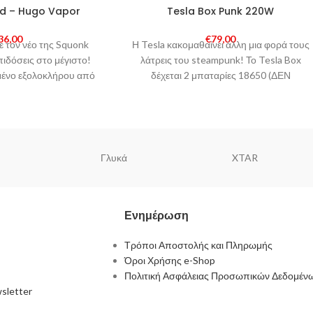
SOLD
d – Hugo Vapor
Tesla Box Punk 220W
OUT
36,00
€
79,00
ε τον νέο της Squonk
Η Tesla κακομαθαίνει άλλη μια φορά τους
ιδόσεις στο μέγιστο!
λάτρεις του steampunk! Το Tesla Box
μένο εξολοκλήρου από
δέχεται 2 μπαταρίες 18650 (ΔΕΝ
n ενώ οι
συμπεριλαμβάνονται), φτάνει
Γλυκά
XTAR
Ενημέρωση
Τρόποι Αποστολής και Πληρωμής
Όροι Χρήσης e-Shop
Πολιτική Ασφάλειας Προσωπικών Δεδομέν
sletter