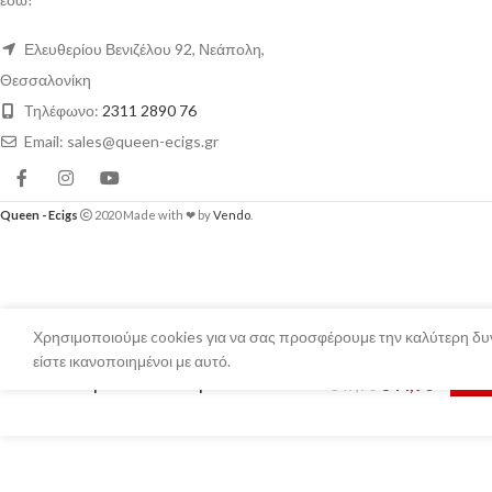
Ελευθερίου Βενιζέλου 92, Νεάπολη,
Θεσσαλονίκη
Τηλέφωνο:
2311 2890 76
Email: sales@queen-ecigs.gr
Queen - Ecigs
2020 Made with ❤ by
Vendo
.
Χρησιμοποιούμε cookies για να σας προσφέρουμε την καλύτερη δυν
είστε ικανοποιημένοι με αυτό.
Vapor Storm Trip 200w Box Mod
€
44,90
Επιλέ
€
49,90