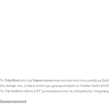
Το
Trip Mod
από την
Vaporstorm
είναι ένα box mod που μοιάζει με βαλί
Στο design του, η Vaporstorm έχει χρησιμοποιήσει το Golden Ratio (0.618
Το Trip διαθέτει οθόνη 0,91″ με ευανάγνωστες τις απαραίτητες πληροφορ
Χαρακτηριστικά