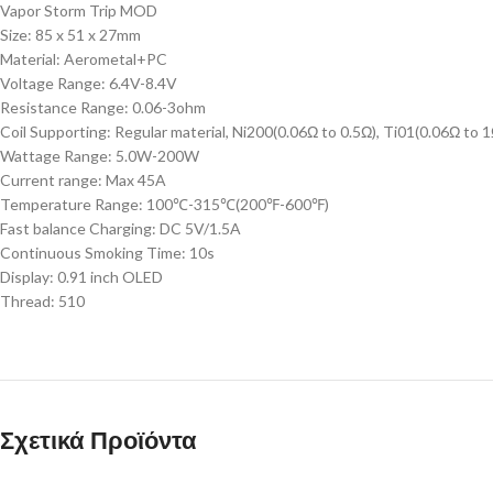
Vapor Storm Trip MOD
Size: 85 x 51 x 27mm
Material: Aerometal+PC
Voltage Range: 6.4V-8.4V
Resistance Range: 0.06-3ohm
Coil Supporting: Regular material, Ni200(0.06Ω to 0.5Ω), Ti01(0.06Ω to 
Wattage Range: 5.0W-200W
Current range: Max 45A
Temperature Range: 100℃-315℃(200℉-600℉)
Fast balance Charging: DC 5V/1.5A
Continuous Smoking Time: 10s
Display: 0.91 inch OLED
Thread: 510
Σχετικά Προϊόντα