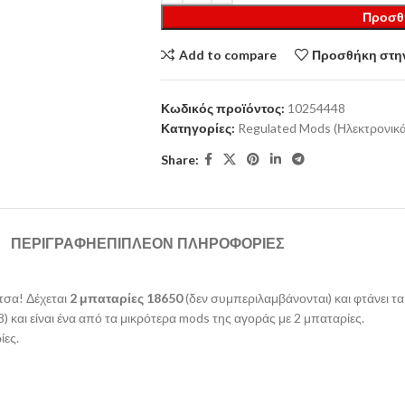
Προσθ
Add to compare
Προσθήκη στην
Κωδικός προϊόντος:
10254448
Κατηγορίες:
Regulated Mods (Ηλεκτρονικά
Share:
ΠΕΡΙΓΡΑΦΉ
ΕΠΙΠΛΈΟΝ ΠΛΗΡΟΦΟΡΊΕΣ
τσα! Δέχεται
2 μπαταρίες 18650
(δεν συμπεριλαμβάνονται) και φτάνει τ
) και είναι ένα από τα μικρότερα mods της αγοράς με 2 μπαταρίες.
ίες.