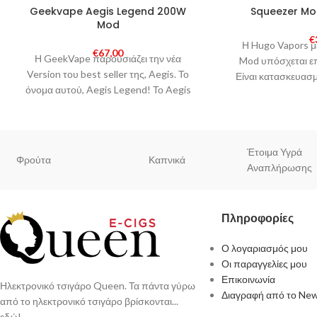
SOLD
SOLD
Geekvape Aegis Legend 200W
Squeezer Mo
OUT
OUT
Mod
€
Η Hugo Vapors μ
€
67,00
Η GeekVape παρουσιάζει την νέα
Mod υπόσχεται επ
Version του best seller της, Aegis. Το
Είναι κατασκευασ
όνομα αυτού, Aegis Legend! Το Aegis
Nylo
Legend είναι ένα
Έτοιμα Υγρά
Φρούτα
Καπνικά
Αναπλήρωσης
Πληροφορίες
Ο λογαριασμός μου
Οι παραγγελίες μου
Επικοινωνία
Ηλεκτρονικό τσιγάρο Queen. Τα πάντα γύρω
Διαγραφή από το New
από το ηλεκτρονικό τσιγάρο βρίσκονται...
εδώ!