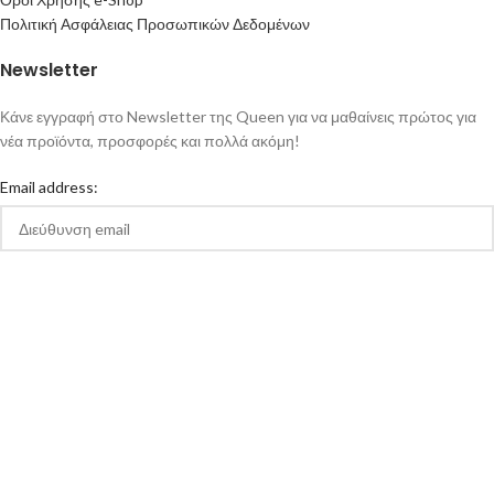
Πολιτική Ασφάλειας Προσωπικών Δεδομένων
Newsletter
Κάνε εγγραφή στο Newsletter της Queen για να μαθαίνεις πρώτος για
νέα προϊόντα, προσφορές και πολλά ακόμη!
Email address:
Αποδέχομαι την Πολιτική Απορρήτου και τους Όρους Χρήσης της
queen-ecigs.gr
Queen - Ecigs
2020 Made with ❤ by
Vendo
.