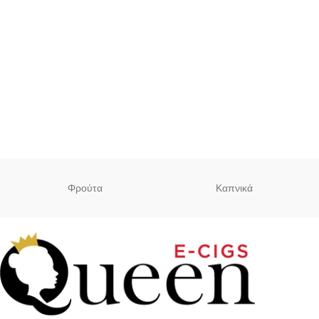
ακαταμάχητο οπτικό
αποτέλεσμα!
Φρούτα
Καπνικά