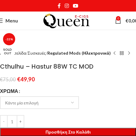
0
Menu
€
0,0
Κάντε κλικ για μεγέθυνση
-33%
SOLD
Αρχική σελίδα
Συσκευές
Regulated Mods (Ηλεκτρονικά)
OUT
Cthulhu – Hastur 88W TC MOD
€
49,90
€
75,00
ΧΡΏΜΑ
Προσθήκη Στο Καλάθι