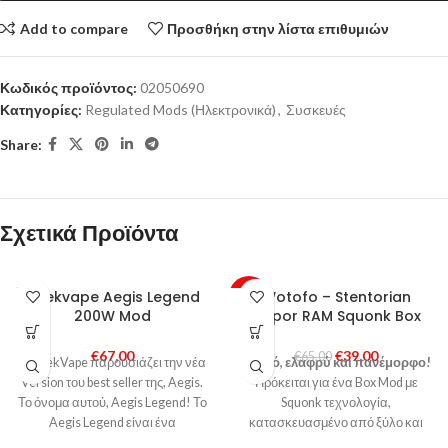
Add to compare
Προσθήκη στην λίστα επιθυμιών
Κωδικός προϊόντος:
02050690
Κατηγορίες:
Regulated Mods (Ηλεκτρονικά)
,
Συσκευές
Share:
Σχετικά Προϊόντα
SOLD
Geekvape Aegis Legend
Wotofo – Stentorian
-40%
OUT
200W Mod
Vapor RAM Squonk Box
SOLD
OUT
€
67,00
€
39,00
€
65,00
Η GeekVape παρουσιάζει την νέα
Μικρό, ελαφρύ και πανέμορφο!
Version του best seller της, Aegis.
Πρόκειται για ένα Box Mod με
Το όνομα αυτού, Aegis Legend! Το
Squonk τεχνολογία,
Aegis Legend είναι ένα
κατασκευασμένο από ξύλο και
ρητίνη που προσφέρει ένα