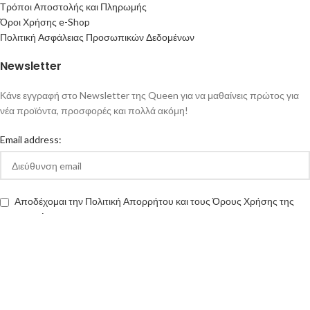
Τρόποι Αποστολής και Πληρωμής
Όροι Χρήσης e-Shop
Πολιτική Ασφάλειας Προσωπικών Δεδομένων
Newsletter
Κάνε εγγραφή στο Newsletter της Queen για να μαθαίνεις πρώτος για
νέα προϊόντα, προσφορές και πολλά ακόμη!
Email address:
Αποδέχομαι την Πολιτική Απορρήτου και τους Όρους Χρήσης της
queen-ecigs.gr
Queen - Ecigs
2020 Made with ❤ by
Vendo
.