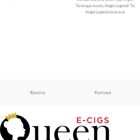
Το όνομα αυτού, Aegis Legend! Το
Aegis Legend είναι ένα
Φρούτα
Καπνικά