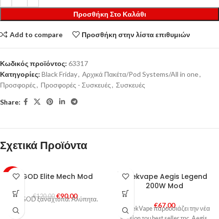
Προσθήκη Στο Καλάθι
Add to compare
Προσθήκη στην λίστα επιθυμιών
Κωδικός προϊόντος:
63317
Κατηγορίες:
Black Friday
,
Αρχικά Πακέτα/Pod Systems/All in one
,
Προσφορές
,
Προσφορές - Συσκευές
,
Συσκευές
Share:
Σχετικά Προϊόντα
SOLD
VGOD Elite Mech Mod
Geekvape Aegis Legend
-25%
OUT
200W Mod
€
90,00
HOT
€
120,00
Η VGOD ξαναχτυπά. Αλύπητα.
€
67,00
Η GeekVape παρουσιάζει την νέα
Version του best seller της, Aegis.