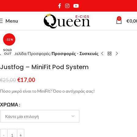
0
Menu
€
0,0
Κάντε κλικ για μεγέθυνση
-32%
SOLD
Αρχική σελίδα
Προσφορές
Προσφορές - Συσκευές
OUT
Justfog – MiniFit Pod System
€
17,00
€
25,00
Πόσο μικρό είναι το MiniFit? Όσο ο αντίχειράς σας!
ΧΡΏΜΑ